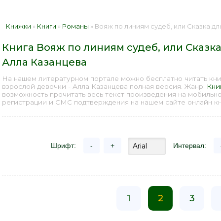
Книжки
»
Книги
»
Романы
» Вояж по линиям судеб, или Сказка для взросл
Книга Вояж по линиям судеб, или Сказка
Алла Казанцева
На нашем литературном портале можно бесплатно читать книг
взрослой девочки - Алла Казанцева полная версия. Жанр:
Кни
возможность прочитать весь текст произведения на мобильн
регистрации и СМС подтверждения на нашем сайте онлайн кни
Шрифт:
-
+
Интервал:
1
2
3