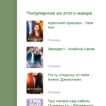
Популярное из этого жанра
Крепкий орешек - Тата
Кит
Романы
Звезда+1 - Алайна Салах
Романы
По ту сторону от тебя -
Алекс Джиллиан
Романы
Три метра над небом.
Трижды ты - Федерико