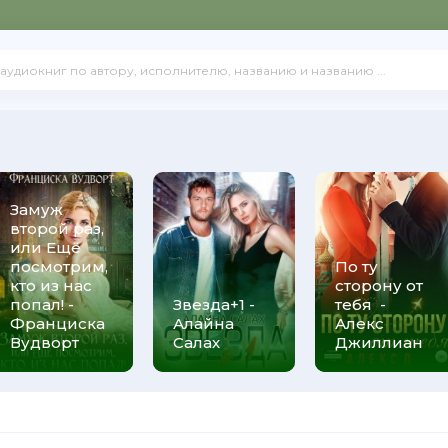
Замуж
второй раз,
или Ещё
посмотрим,
По ту
кто из нас
сторону от
попал! -
Звезда+1 -
тебя -
Франциска
Алайна
Алекс
Вудворт
Салах
Джиллиан