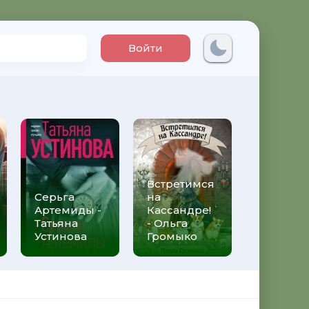
Войти
Встретимся
Три мет
Серьга
на
над неб
Артемиды -
Кассандре!
Трижды 
Татьяна
- Ольга
Федери
Устинова
Громыко
Моччиа