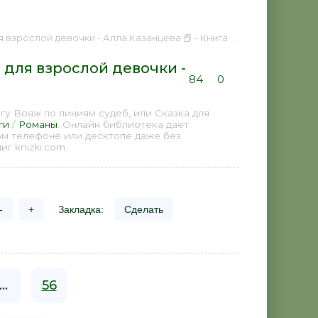
ой девочки - Алла Казанцева 📕 - Книга онлайн бесплатно
 для взрослой девочки -
84
0
у Вояж по линиям судеб, или Сказка для
ги
/
Романы
. Онлайн библиотека дает
ом телефоне или десктопе даже без
г knizki.com.
-
+
Закладка:
Сделать
...
56