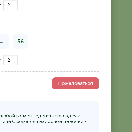
у:
...
56
у:
Пожаловаться
 любой момент сделать закладку и
 или Сказка для взрослой девочки -