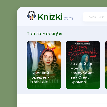
Knizki
ит
.com
Топ за месяц!🔥
50 дней до
моего
 Алекс Джиллиан
Крепкий
самоубийст
орешек -
ва - Стейс
Тата Кит
Крамер
рижды ты - Федерико Моччиа