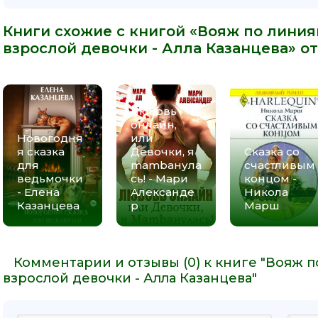
Книги схожие с книгой «Вояж по линия
взрослой девочки - Алла Казанцева» от
Любовь
онлайн,
Новогодня
или
я сказка
Девочки, я
Сказка со
для
mambaнула
счастливым
ведьмочки
сь! - Мари
концом -
- Елена
Александе
Никола
Казанцева
р
Марш
Комментарии и отзывы (0) к книге "Вояж п
взрослой девочки - Алла Казанцева"