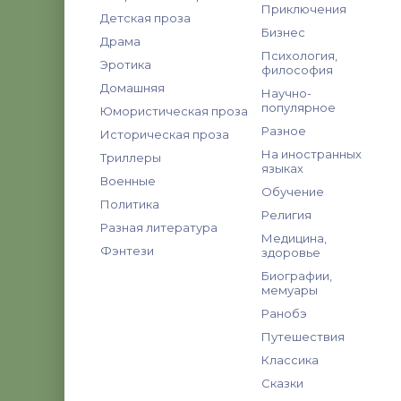
Приключения
Детская проза
Бизнес
Драма
Психология,
Эротика
философия
Домашняя
Научно-
популярное
Юмористическая проза
Разное
Историческая проза
На иностранных
Триллеры
языках
Военные
Обучение
Политика
Религия
Разная литература
Медицина,
Фэнтези
здоровье
Биографии,
мемуары
Ранобэ
Путешествия
Классика
Сказки