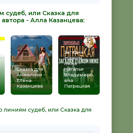
м судеб, или Сказка для
 автора -
Алла Казанцева
:
Загадки
этажом
ниже -
Сказка для
Наталья
Анжелики -
Владимиро
Елена
вна
Казанцева
Патрацкая
о линиям судеб, или Сказка для