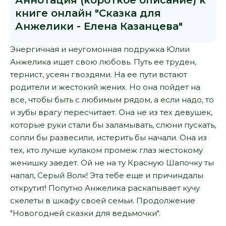
Аннотация (короткое описание) к
книге онлайн "Сказка для
Анжелики - Елена Казанцева"
Энергичная и неугомонная подружка Юлии
Анжелика ищет свою любовь. Путь ее труден,
тернист, усеян гвоздями. На ее пути встают
родители и жестокий жених. Но она пойдет на
все, чтобы быть с любимым рядом, а если надо, то
и зубы врагу пересчитает. Она не из тех девушек,
которые руки стали бы заламывать, слюни пускать,
сопли бы развесили, истерить бы начали. Она из
тех, кто лучше кулаком промеж глаз жестокому
женишку заедет. Ой не на ту Красную Шапочку ты
напал, Серый Волк! Эта тебе еще и причиндалы
открутит! Попутно Анжелика раскапывает кучу
скелеты в шкафу своей семьи. Продолжение
"Новогодней сказки для ведьмочки".