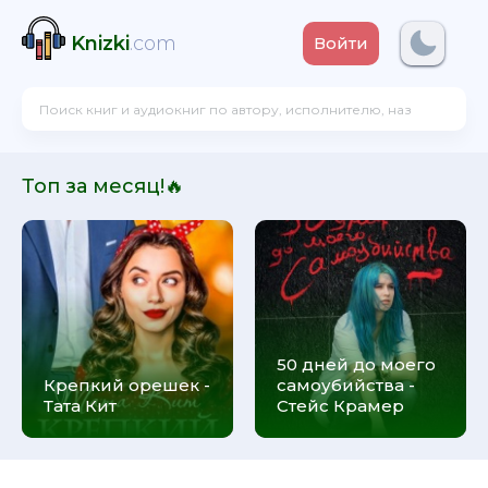
Knizki
.com
Войти
Топ за месяц!🔥
50 дней до моего
Крепкий орешек -
самоубийства -
Тата Кит
Стейс Крамер