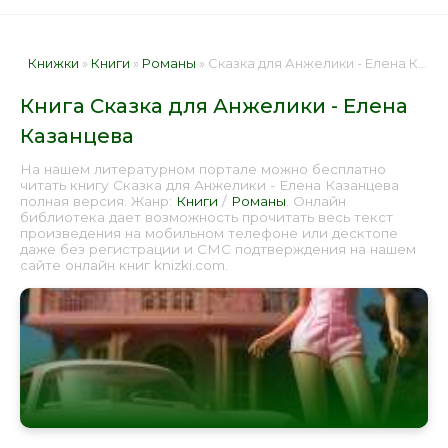
Книжки
»
Книги
»
Романы
» Сказка для Анжелики - Елена Казанцева 📕 - Книга онлайн бесплатно
Книга Сказка для Анжелики - Елена
Казанцева
На нашем литературном портале можно бесплатно
читать книгу Сказка для Анжелики - Елена Казанцева
полная версия. Жанр:
Книги
/
Романы
. Онлайн
библиотека дает возможность прочитать весь текст
произведения на мобильном телефоне или десктопе
даже без регистрации и СМС подтверждения на нашем
сайте онлайн книг knizki.com.