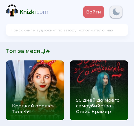
Knizki
.com
Войти
Топ за месяц!🔥
50 дней до моего
Крепкий орешек -
самоубийства -
Тата Кит
Стейс Крамер