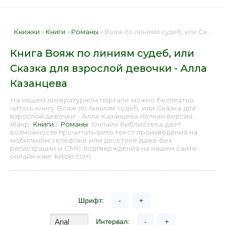
Книжки
»
Книги
»
Романы
» Вояж по линиям судеб, или Сказка для взрослой девочки - Алла Казанцева 📕 - Книга онлайн бесплатно
Книга Вояж по линиям судеб, или
Сказка для взрослой девочки - Алла
Казанцева
На нашем литературном портале можно бесплатно
читать книгу Вояж по линиям судеб, или Сказка для
взрослой девочки - Алла Казанцева полная версия.
Жанр:
Книги
/
Романы
. Онлайн библиотека дает
возможность прочитать весь текст произведения на
мобильном телефоне или десктопе даже без
регистрации и СМС подтверждения на нашем сайте
онлайн книг knizki.com.
Шрифт:
-
+
Интервал:
-
+