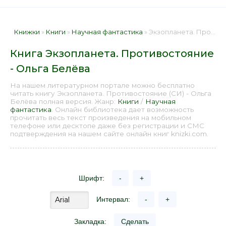
Книжки
»
Книги
»
Научная фантастика
» Экзопланета. Противостояние - Ольга Белёва 📕 - Книга онлайн бесплатно
Книга Экзопланета. Противостояние
- Ольга Белёва
На нашем литературном портале можно бесплатно
читать книгу Экзопланета. Противостояние (СИ) - Ольга
Белёва полная версия. Жанр:
Книги
/
Научная
фантастика
. Онлайн библиотека дает возможность
прочитать весь текст произведения на мобильном
телефоне или десктопе даже без регистрации и СМС
подтверждения на нашем сайте онлайн книг knizki.com.
Шрифт:
-
+
Интервал:
-
+
Закладка:
Сделать