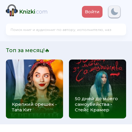
Knizki
.com
Войти
Топ за месяц!🔥
50 дней до моего
Крепкий орешек -
самоубийства -
Тата Кит
Стейс Крамер