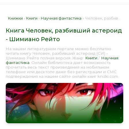
Книжки
»
Книги
»
Научная фантастика
» Человек, разбивший астероид - Шимиано Рейто 📕 - Книга онлайн бесплатно
Книга Человек, разбивший астероид
- Шимиано Рейто
На нашем литературном портале можно бесплатно
читать книгу Человек, разбивший астероид (СИ) -
Шимиано Рейто полная версия. Жанр:
Книги
/
Научная
фантастика
. Онлайн библиотека дает возможность
прочитать весь текст произведения на мобильном
телефоне или десктопе даже без регистрации и СМС
подтверждения на нашем сайте онлайн книг knizki.com.