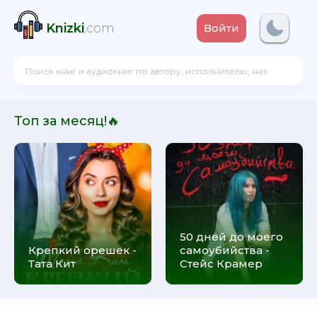
Knizki
.com
Войти
Топ за месяц!🔥
50 дней до моего
Крепкий орешек -
самоубийства -
Тата Кит
Стейс Крамер