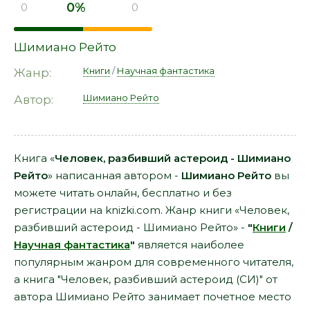
0%
0
0
Шимиано Рейто
Книги
/
Научная фантастика
Жанр:
Шимиано Рейто
Автор:
Книга «
Человек, разбивший астероид - Шимиано
Рейто
» написанная автором -
Шимиано Рейто
вы
можете читать онлайн, бесплатно и без
регистрации на knizki.com. Жанр книги «Человек,
разбивший астероид - Шимиано Рейто» -
"
Книги
/
Научная фантастика
"
является наиболее
популярным жанром для современного читателя,
а книга "Человек, разбивший астероид (СИ)" от
автора Шимиано Рейто занимает почетное место