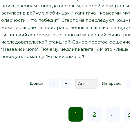
приключениям - иногда веселым, а порой и смертель
вступает в войну с любимцами капитана - крысами-
опасности... Кто победит? Старпома преследуют кошм
механик играет в пространственные шашки с невидим
Гигантский астероид, внезапно изменивший свою трае
исследовательской станцией. Самое простое решение 
"Независимого". Почему медлит капитан? И это - лишь 
поведать команда "Независимого"!
Шрифт:
-
+
Интервал:
1
2
...