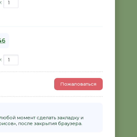
у:
46
у:
Пожаловаться
 любой момент сделать закладку и
исов», после закрытия браузера.