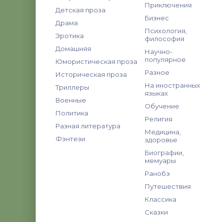
Приключения
Детская проза
Бизнес
Драма
Психология,
Эротика
философия
Домашняя
Научно-
популярное
Юмористическая проза
Разное
Историческая проза
На иностранных
Триллеры
языках
Военные
Обучение
Политика
Религия
Разная литература
Медицина,
Фэнтези
здоровье
Биографии,
мемуары
Ранобэ
Путешествия
Классика
Сказки