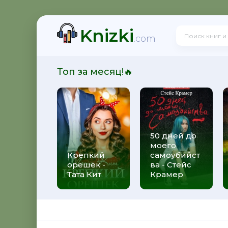
Knizki
! - Ольга Громыко
.com
Топ за месяц!🔥
рсон Петерсен
50 дней до
моего
 Макс Глебов
Крепкий
самоубийст
орешек -
ва - Стейс
Тата Кит
Крамер
гей Лукьяненко