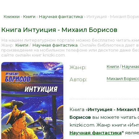
Книжки
»
Книги
»
Научная фантастика
» Интуиция - Михаил Борис
Книга Интуиция - Михаил Борисов
На нашем литературном портале можно бесплатно читать кни
Жанр:
Книги
/
Научная фантастика
. Онлайн библиотека дает 
произведения на мобильном телефоне или десктопе даже бе
сайте онлайн книг knizki.com.
Книги
/
Научная
Жанр:
Михаил Борис
Автор:
Книга «
Интуиция - Михаил 
Борисов
вы можете читать 
knizki.com. Жанр книги «Ин
Научная фантастика
"
являе