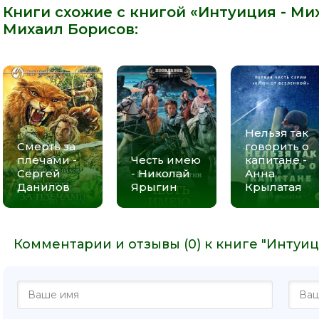
Книги схожие с книгой «Интуиция - Мих
Михаил Борисов
:
Нельзя так
Смерть за
говорить о
плечами -
Честь имею
капитане -
Сергей
- Николай
Анна
Данилов
Ярыгин
Крылатая
Комментарии и отзывы (0) к книге "Интуиц