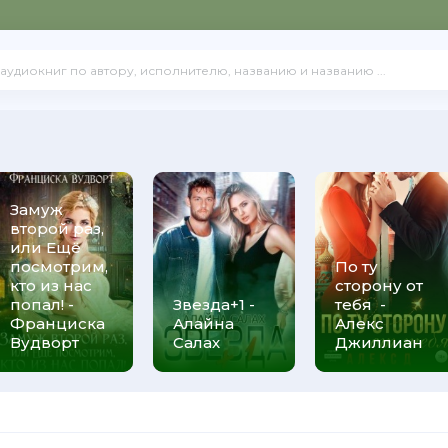
Замуж
второй раз,
или Ещё
посмотрим,
По ту
кто из нас
сторону от
попал! -
Звезда+1 -
тебя -
Франциска
Алайна
Алекс
Вудворт
Салах
Джиллиан