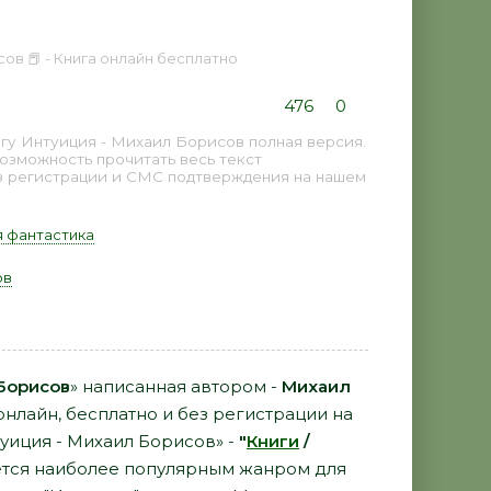
ов 📕 - Книга онлайн бесплатно
476
0
гу Интуиция - Михаил Борисов полная версия.
возможность прочитать весь текст
з регистрации и СМС подтверждения на нашем
 фантастика
ов
Борисов
» написанная автором -
Михаил
онлайн, бесплатно и без регистрации на
туиция - Михаил Борисов» -
"
Книги
/
тся наиболее популярным жанром для