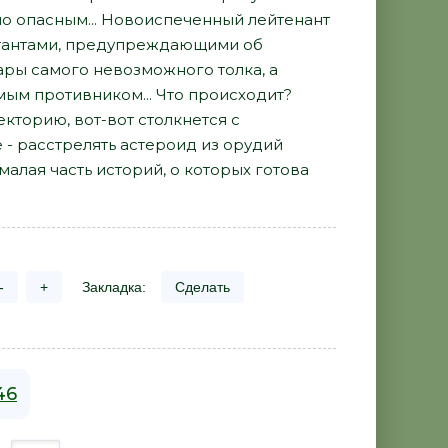
но опасным... Новоиспеченный лейтенант
мутантами, предупреждающими об
ары самого невозможного толка, а
ым противником... Что происходит?
кторию, вот-вот столкнется с
- расстрелять астероид из орудий
малая часть историй, о которых готова
-
+
Закладка:
Сделать
46