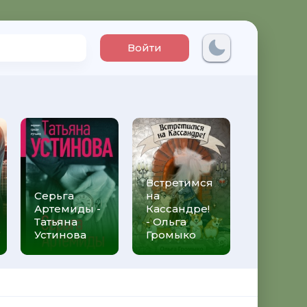
Войти
Встретимся
Три мет
Серьга
на
над неб
Артемиды -
Кассандре!
Трижды 
Татьяна
- Ольга
Федери
Устинова
Громыко
Моччиа