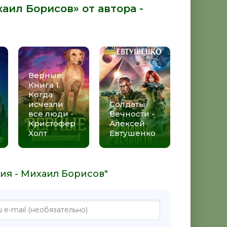
аил Борисов» от автора -
Верные.
Книга 1.
Когда
исчезли
Солдаты
все люди -
Вечности -
Кристофер
Алексей
Холт
Евтушенко
ия - Михаил Борисов"