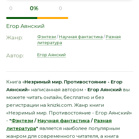
0%
0
0
Егор Аянский
Фэнтези
/
Научная фантастика
/
Разная
Жанр:
литература
Егор Аянский
Автор:
Книга «
Незримый мир. Противостояние - Егор
Аянский
» написанная автором -
Егор Аянский
вы
можете читать онлайн, бесплатно и без
регистрации на knizki.com. Жанр книги
«Незримый мир. Противостояние - Егор Аянский»
-
"
Фэнтези
/
Научная фантастика
/
Разная
литература
"
является наиболее популярным
жанром для современного читателя, а книга