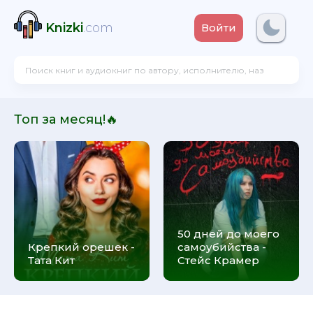
Knizki
.com
Войти
Топ за месяц!🔥
50 дней до моего
Крепкий орешек -
самоубийства -
Тата Кит
Стейс Крамер