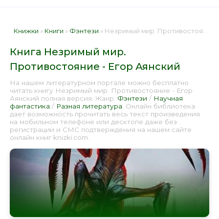
Книжки
»
Книги
»
Фэнтези
» Незримый мир. Противостояние - Егор Аянский 📕 - Книга онлайн бесплатно
Книга Незримый мир.
Противостояние - Егор Аянский
На нашем литературном портале можно бесплатно
читать книгу Незримый мир. Противостояние - Егор
Аянский полная версия. Жанр:
Фэнтези
/
Научная
фантастика
/
Разная литература
. Онлайн библиотека
дает возможность прочитать весь текст произведения
на мобильном телефоне или десктопе даже без
регистрации и СМС подтверждения на нашем сайте
онлайн книг knizki.com.