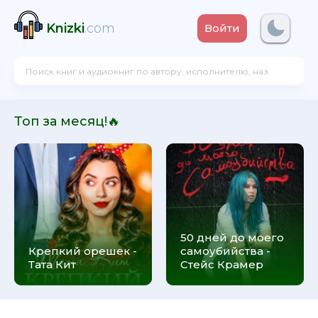
Knizki
.com
Войти
Топ за месяц!🔥
50 дней до моего
Крепкий орешек -
самоубийства -
Тата Кит
Стейс Крамер