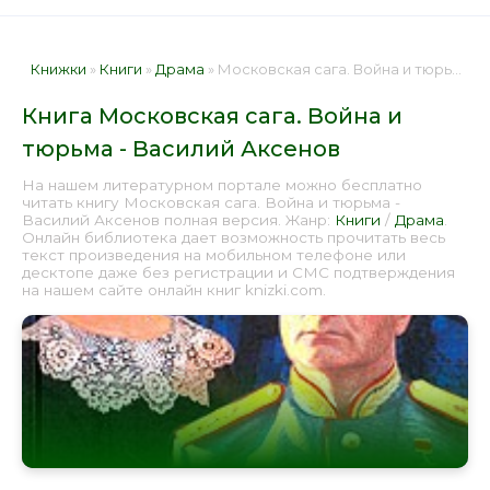
Книжки
»
Книги
»
Драма
» Московская сага. Война и тюрьма - Василий Аксенов 📕 - Книга онлайн бесплатно
Книга Московская сага. Война и
тюрьма - Василий Аксенов
На нашем литературном портале можно бесплатно
читать книгу Московская сага. Война и тюрьма -
Василий Аксенов полная версия. Жанр:
Книги
/
Драма
.
Онлайн библиотека дает возможность прочитать весь
текст произведения на мобильном телефоне или
десктопе даже без регистрации и СМС подтверждения
на нашем сайте онлайн книг knizki.com.