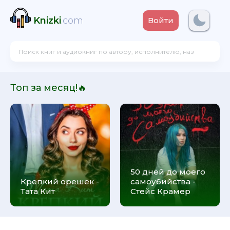
Knizki
.com
Войти
Топ за месяц!🔥
50 дней до моего
Крепкий орешек -
самоубийства -
Тата Кит
Стейс Крамер