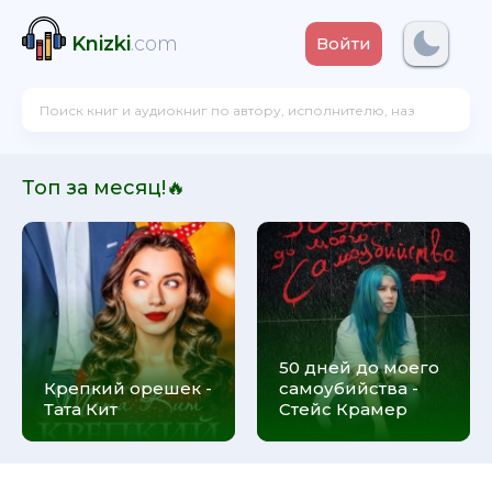
Knizki
.com
Войти
Топ за месяц!🔥
50 дней до моего
Крепкий орешек -
самоубийства -
Тата Кит
Стейс Крамер