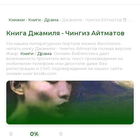
Книжки
»
Книги
»
Драма
» Джамиля - Чингиз Айтматов 📕 - Книга онлайн бесплатно
Книга Джамиля - Чингиз Айтматов
На нашем литературном портале можно бесплатно
читать книгу Джамиля - Чингиз Айтматов полная версия.
Жанр:
Книги
/
Драма
. Онлайн библиотека дает
возможность прочитать весь текст произведения на
мобильном телефоне или десктопе даже без
регистрации и СМС подтверждения на нашем сайте
онлайн книг knizki.com.
0%
0
0