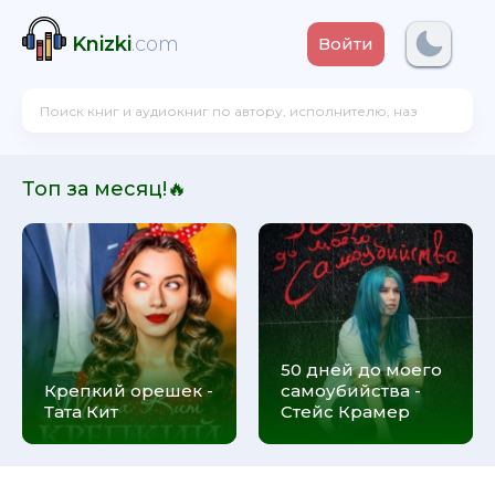
Knizki
.com
Войти
Топ за месяц!🔥
50 дней до моего
Крепкий орешек -
самоубийства -
Тата Кит
Стейс Крамер