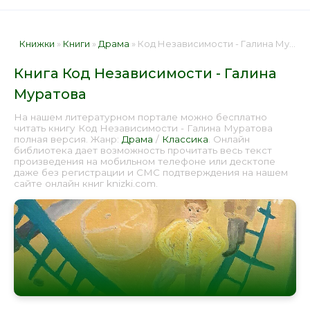
Книжки
»
Книги
»
Драма
» Код Независимости - Галина Муратова 📕 - Книга онлайн бесплатно
Книга Код Независимости - Галина
Муратова
На нашем литературном портале можно бесплатно
читать книгу Код Независимости - Галина Муратова
полная версия. Жанр:
Драма
/
Классика
. Онлайн
библиотека дает возможность прочитать весь текст
произведения на мобильном телефоне или десктопе
даже без регистрации и СМС подтверждения на нашем
сайте онлайн книг knizki.com.