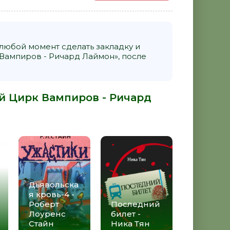
 любой момент сделать закладку и
Вампиров - Ричард Лаймон», после
й Цирк Вампиров - Ричард
Дьявольска
я кровь-4 -
Роберт
Последний
Лоуренс
билет -
Стайн
Ника Тян