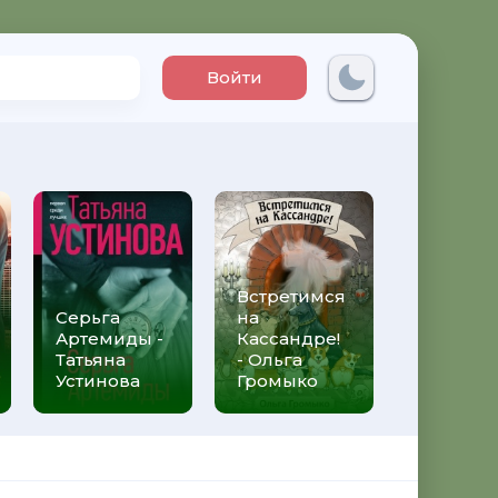
Войти
Встретимся
Три мет
Серьга
на
над неб
Артемиды -
Кассандре!
Трижды 
Татьяна
- Ольга
Федери
Устинова
Громыко
Моччиа