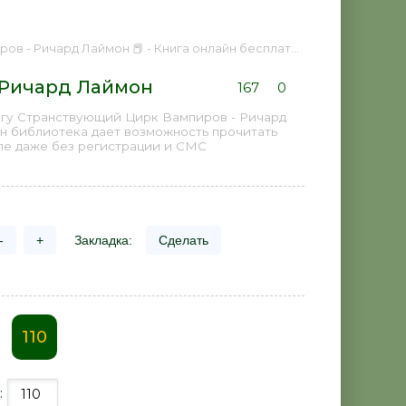
в - Ричард Лаймон 📕 - Книга онлайн бесплатно
 Ричард Лаймон
167
0
игу Странствующий Цирк Вампиров - Ричард
йн библиотека дает возможность прочитать
пе даже без регистрации и СМС
-
+
Закладка:
Сделать
110
: