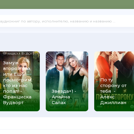
Замуж
второй раз,
или Ещё
посмотрим,
По ту
кто из нас
сторону от
попал! -
Звезда+1 -
тебя -
Франциска
Алайна
Алекс
Вудворт
Салах
Джиллиан