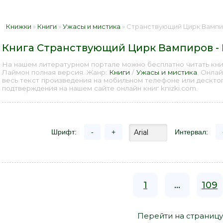
Книжки
»
Книги
»
Ужасы и мистика
» Странствующий Цирк Вампиро
Книга Странствующий Цирк Вампиров -
На нашем литературном портале можно бесплатно читать кн
Лаймон полная версия. Жанр:
Книги
/
Ужасы и мистика
. Онла
весь текст произведения на мобильном телефоне или дескто
подтверждения на нашем сайте онлайн книг knizki.com.
Шрифт:
-
+
Интервал:
1
...
109
Перейти на страницу