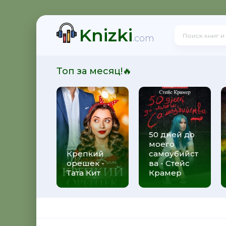
Knizki
орсакова
.com
Топ за месяц!🔥
 Олегович Фирсов
50 дней до
моего
стрюкова
Крепкий
самоубийст
орешек -
ва - Стейс
Тата Кит
Крамер