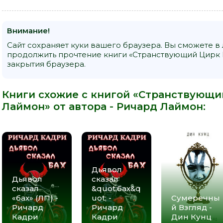
Внимание!
Сайт сохраняет куки вашего браузера. Вы сможете в
продолжить прочтение книги «Странствующий Цирк 
закрытия браузера.
Книги схожие с книгой «Странствующи
Лаймон» от автора -
Ричард Лаймон
:
Дьявол
Дьявол
сказал
сказал
&quot;бах&q
«бах» (ЛП) -
uot; -
Сумеречны
Ричард
Ричард
й Взгляд -
Кадри
Кадри
Дин Кунц