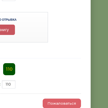
О ОТРЫВКА
книгу
110
:
Пожаловаться