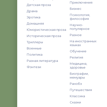
Приключения
Детская проза
Бизнес
Драма
Психология,
Эротика
философия
Домашняя
Научно-
популярное
Юмористическая проза
Разное
Историческая проза
На иностранных
Триллеры
языках
Военные
Обучение
Политика
Религия
Разная литература
Медицина,
Фэнтези
здоровье
Биографии,
мемуары
Ранобэ
Путешествия
Классика
Сказки