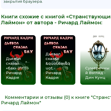
закрытия браузера.
Книги схожие с книгой «Странствующи
Лаймон» от автора -
Ричард Лаймон
:
Дьявол
Дьявол
сказал
сказал
&quot;бах&q
«бах» (ЛП) -
uot; -
Сумеречны
Ричард
Ричард
й Взгляд -
Кадри
Кадри
Дин Кунц
Комментарии и отзывы (0) к книге "Стран
Ричард Лаймон"