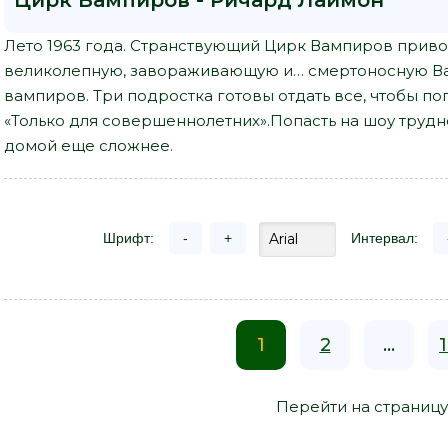
Цирк Вампиров - Ричард Лаймон"
Лето 1963 года. Странствующий Цирк Вампиров приво
великолепную, завораживающую и… смертоносную Вал
вампиров. Три подростка готовы отдать все, чтобы по
«Только для совершеннолетних».Попасть на шоу трудно
домой еще сложнее.
Шрифт:
-
+
Интервал:
1
2
...
Перейти на страницу