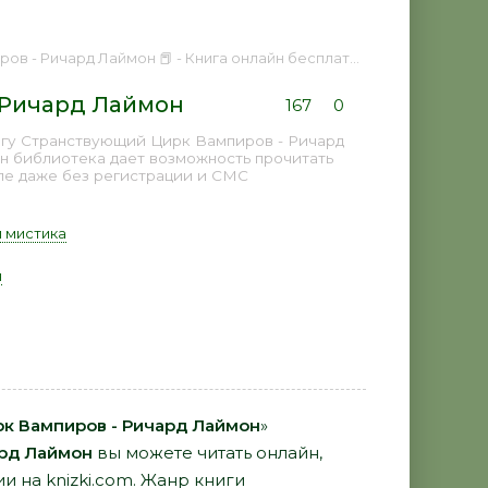
в - Ричард Лаймон 📕 - Книга онлайн бесплатно
 Ричард Лаймон
167
0
игу Странствующий Цирк Вампиров - Ричард
йн библиотека дает возможность прочитать
пе даже без регистрации и СМС
 мистика
н
к Вампиров - Ричард Лаймон
»
рд Лаймон
вы можете читать онлайн,
и на knizki.com. Жанр книги