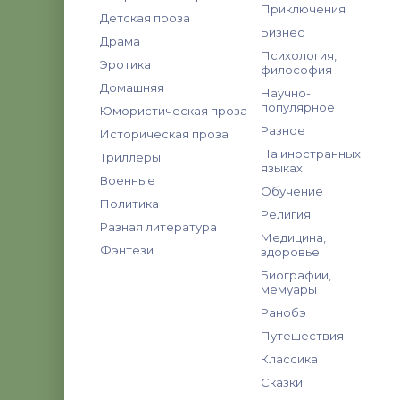
Приключения
Детская проза
Бизнес
Драма
Психология,
Эротика
философия
Домашняя
Научно-
популярное
Юмористическая проза
Разное
Историческая проза
На иностранных
Триллеры
языках
Военные
Обучение
Политика
Религия
Разная литература
Медицина,
Фэнтези
здоровье
Биографии,
мемуары
Ранобэ
Путешествия
Классика
Сказки