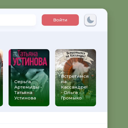
Войти
Встретимся
Три мет
Серьга
на
над неб
Артемиды -
Кассандре!
Трижды 
Татьяна
- Ольга
Федери
Устинова
Громыко
Моччиа