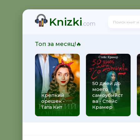
Knizki
орсакова
.com
Топ за месяц!🔥
 Олегович Фирсов
50 дней до
моего
стрюкова
Крепкий
самоубийст
орешек -
ва - Стейс
Тата Кит
Крамер