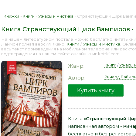
Книжки
»
Книги
»
Ужасы и мистика
» Странствующий Цирк Вампиро
Книга Странствующий Цирк Вампиров -
На нашем литературном портале можно бесплатно читать кн
Лаймон полная версия. Жанр:
Книги
/
Ужасы и мистика
. Онла
весь текст произведения на мобильном телефоне или дескто
подтверждения на нашем сайте онлайн книг knizki.com.
Книги
/
Ужасы и
Жанр:
Ричард Лаймо
Автор:
Купить книгу
Книга «
Странствующий Цир
написанная автором -
Рича
бесплатно и без регистраци