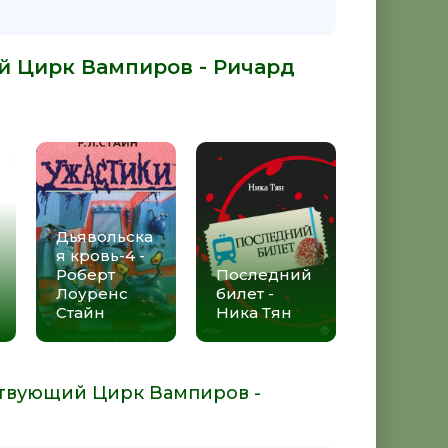
й Цирк Вампиров - Ричард
Дьявольска
я кровь-4 -
Роберт
Последний
Лоуренс
билет -
Стайн
Ника Тян
ствующий Цирк Вампиров -