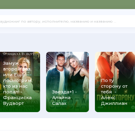
Замуж
второй раз,
или Ещё
посмотрим,
По ту
кто из нас
сторону от
попал! -
Звезда+1 -
тебя -
Франциска
Алайна
Алекс
Вудворт
Салах
Джиллиан