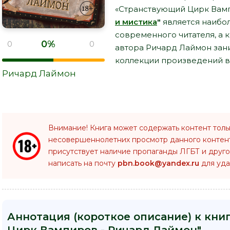
«Странствующий Цирк Вамп
и мистика
"
является наибо
современного читателя, а 
0%
0
0
автора Ричард Лаймон зан
коллекции произведений в 
Ричард Лаймон
Внимание! Книга может содержать контент толь
несовершеннолетних просмотр данного конте
присутствует наличие пропаганды ЛГБТ и друго
написать на почту
pbn.book@yandex.ru
для уда
Аннотация (короткое описание) к кни