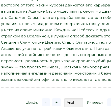
восторге от того, каким курсом движется его карьера 
вырваться из Ада уже было чудесным трюком. Но дважд
это Сэндмен Слим. Пока он разрабатывает детали поб
управлять новым владением и сдерживать толпу воин
у него на спине мишенью. Каждый на Небесах, в Аду 
стрелком во Вселенной, и лучший способ доказать эт
Сэндмен Слим, он же Джеймс Старк. Опять же, с тех по
Анджелес уже не тот рай, каким был когда-то. Призра
ангельский двойник прячется где-то в потерянных дн
переписать реальность. А для хладнокровного убийцы 
жизни — это просто трындец. Жёсткая и атмосферная 
наполненная ангелами и демонами, монстрами и безум
захватывающий хит офигительного веселья от дьяволь
Шрифт:
-
+
Интервал: