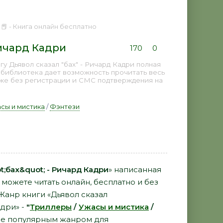
 📕 - Книга онлайн бесплатно
Ричард Кадри
170
0
у Дьявол сказал "бах" - Ричард Кадри полная
 библиотека дает возможность прочитать весь
аже без регистрации и СМС подтверждения на
сы и мистика
/
Фэнтези
t;бах&quot; - Ричард Кадри
» написанная
можете читать онлайн, бесплатно и без
 Жанр книги «Дьявол сказал
адри» -
"
Триллеры
/
Ужасы и мистика
/
ее популярным жанром для