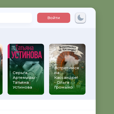
Войти
Встретимся
Три мет
Серьга
на
над неб
Артемиды -
Кассандре!
Трижды 
Татьяна
- Ольга
Федери
Устинова
Громыко
Моччиа