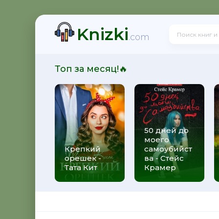
Knizki
рет Энн Уайт
.com
Топ за месяц!🔥
Омер
50 дней до
моего
йцы - Лорет Энн Уайт
Крепкий
самоубийст
орешек -
ва - Стейс
Тата Кит
Крамер
 Паркс