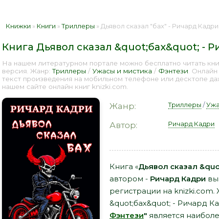
Книжки
»
Книги
»
Триллеры
» Дьявол сказал "бах" - Ричард Кадри
Книга Дьявол сказал &quot;бах&quot; - 
На нашем литературном портале можно бесплатно читать книг
версия. Жанр:
Триллеры
/
Ужасы и мистика
/
Фэнтези
. Онлайн
текст произведения на мобильном телефоне или десктопе д
нашем сайте онлайн книг knizki.com.
Триллеры
/
Ужа
Жанр:
Ричард Кадри
Автор:
Книга «
Дьявол сказал &quo
автором -
Ричард Кадри
вы 
регистрации на knizki.com.
&quot;бах&quot; - Ричард К
Фэнтези
"
является наибол