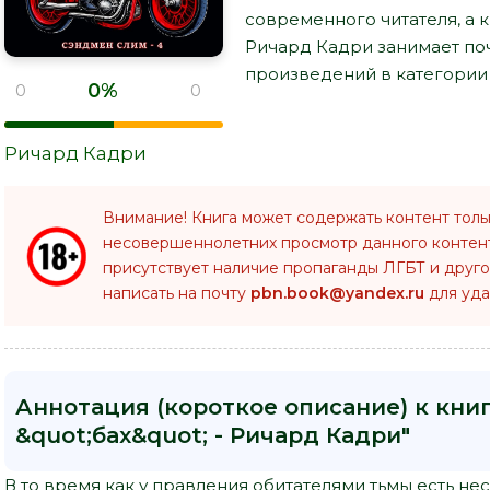
современного читателя, а кн
Ричард Кадри занимает по
произведений в категории "
0%
0
0
Ричард Кадри
Внимание! Книга может содержать контент толь
несовершеннолетних просмотр данного конте
присутствует наличие пропаганды ЛГБТ и друго
написать на почту
pbn.book@yandex.ru
для уда
Аннотация (короткое описание) к книг
&quot;бах&quot; - Ричард Кадри"
В то время как у правления обитателями тьмы есть н