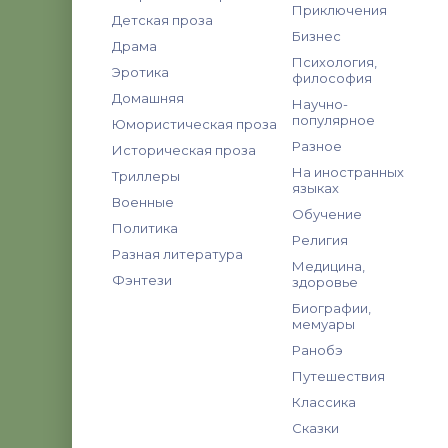
Приключения
Детская проза
Бизнес
Драма
Психология,
Эротика
философия
Домашняя
Научно-
популярное
Юмористическая проза
Разное
Историческая проза
На иностранных
Триллеры
языках
Военные
Обучение
Политика
Религия
Разная литература
Медицина,
Фэнтези
здоровье
Биографии,
мемуары
Ранобэ
Путешествия
Классика
Сказки