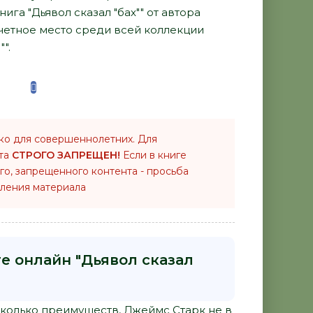
ига "Дьявол сказал "бах"" от автора
четное место среди всей коллекции
".
ко для совершеннолетних. Для
нта
СТРОГО ЗАПРЕЩЕН!
Если в книге
го, запрещенного контента - просьба
ления материала
е онлайн "Дьявол сказал
есколько преимуществ, Джеймс Старк не в