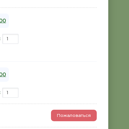
00
:
00
:
Пожаловаться