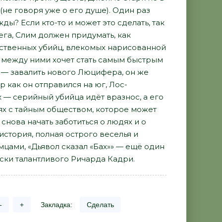
(не говоря уже о его душе). Один раз
ы? Если кто-то и может это сделать, так
ега, Слим должен придумать, как
ственных убийц, влекомых нарисованной
и между ними хочет стать самым быстрым
о — завалить нового Люцифера, он же
р как он отправился на юг, Лос-
к — серийный убийца идёт вразнос, а его
ях с тайным обществом, которое может
снова начать заботиться о людях и о
история, полная острого веселья и
цами, «Дьявол сказал «Бах»» — ещё один
ски талантливого Ричарда Кадри.
-
+
Закладка:
Сделать