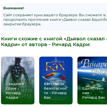
Внимание!
Сайт сохраняет куки вашего браузера. Вы сможете в
продолжить прочтение книги «Дьявол сказал &quot;ба
закрытия браузера.
Книги схожие с книгой «Дьявол сказал 
Кадри» от автора -
Ричард Кадри
:
Сэндмен
Бегство от
Слим -
безопаснос
Единствен
Ричард
ти - Ричард
ная -
Кадри
Бах
Ричард Бах