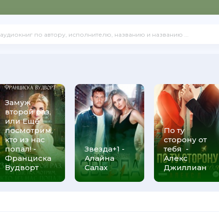
Замуж
второй раз,
или Ещё
посмотрим,
По ту
кто из нас
сторону от
попал! -
Звезда+1 -
тебя -
Франциска
Алайна
Алекс
Вудворт
Салах
Джиллиан