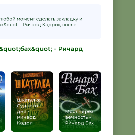
 любой момент сделать закладку и
х&quot; - Ричард Кадри», после
&quot;бах&quot; - Ричард
Шкатулка
Судного
дня -
Мост через
Ричард
вечность -
Кадри
Ричард Бах