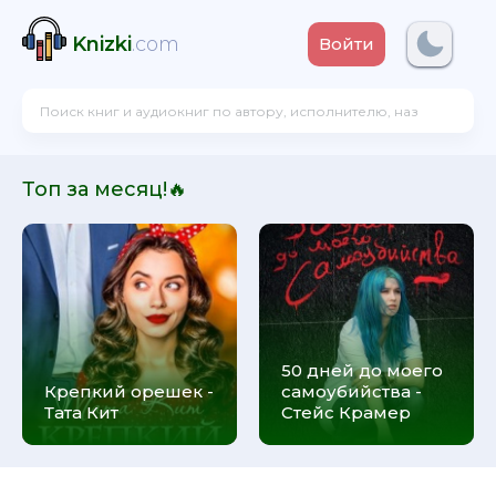
Knizki
.com
Войти
Топ за месяц!🔥
50 дней до моего
Крепкий орешек -
самоубийства -
Тата Кит
Стейс Крамер