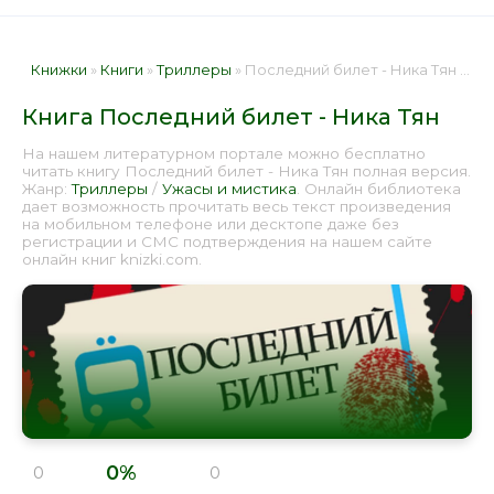
Книжки
»
Книги
»
Триллеры
» Последний билет - Ника Тян 📕 - Книга онлайн бесплатно
Книга Последний билет - Ника Тян
На нашем литературном портале можно бесплатно
читать книгу Последний билет - Ника Тян полная версия.
Жанр:
Триллеры
/
Ужасы и мистика
. Онлайн библиотека
дает возможность прочитать весь текст произведения
на мобильном телефоне или десктопе даже без
регистрации и СМС подтверждения на нашем сайте
онлайн книг knizki.com.
0%
0
0