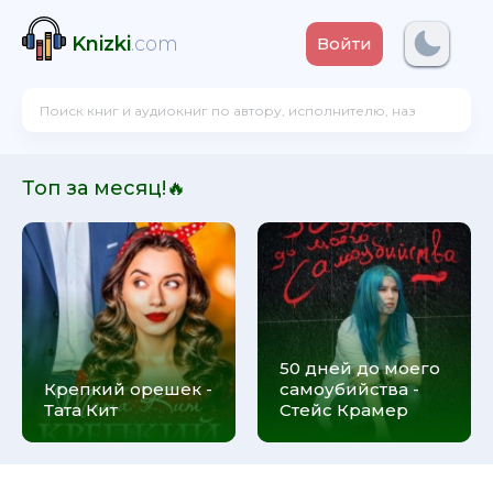
Knizki
.com
Войти
Топ за месяц!🔥
50 дней до моего
Крепкий орешек -
самоубийства -
Тата Кит
Стейс Крамер