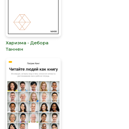
Харизма - Дебора
Таннен