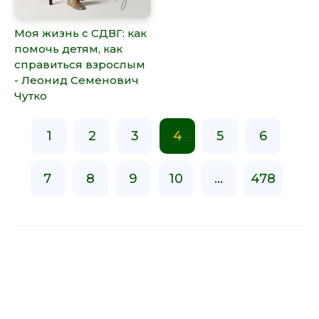
Моя жизнь с СДВГ: как
помочь детям, как
справиться взрослым
- Леонид Семенович
Чутко
1
2
3
4
5
6
7
8
9
10
...
478