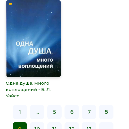
Одна душа, много
воплощений - Б. Л.
Уайсс
1
...
5
6
7
8