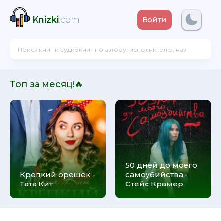
Knizki
.com
Войти
Топ за месяц!🔥
50 дней до моего
Крепкий орешек -
самоубийства -
Тата Кит
Стейс Крамер