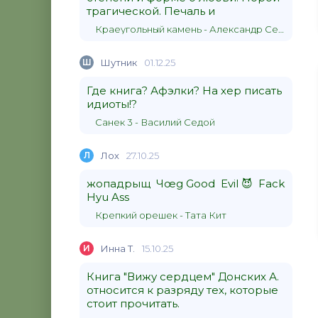
трагической. Печаль и
Краеугольный камень - Александр Сергеевич Донских
Ш
Шутник
01.12.25
Где книга? Афэлки? На хер писать
идиоты!?
Санек 3 - Василий Седой
Л
Лох
27.10.25
жопадрыщ Чœg Good Evil 😈 Fack
Hyu Ass
Крепкий орешек - Тата Кит
И
Инна Т.
15.10.25
Книга "Вижу сердцем" Донских А.
относится к разряду тех, которые
стоит прочитать.