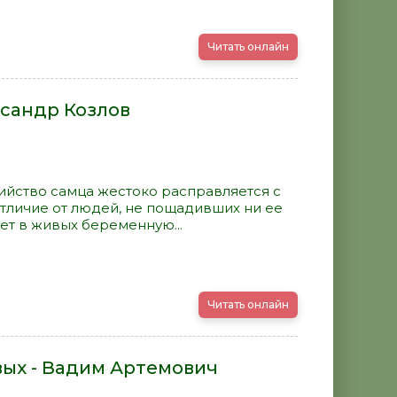
Читать онлайн
ксандр Козлов
бийство самца жестоко расправляется с
отличие от людей, не пощадивших ни ее
ет в живых беременную...
Читать онлайн
вых - Вадим Артемович