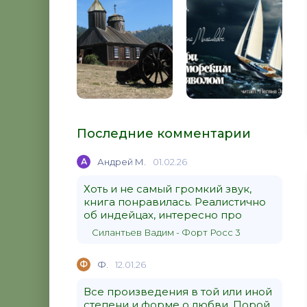
Последние комментарии
А
Андрей М.
01.02.26
Хоть и не самый громкий звук,
книга понравилась. Реалистично
об индейцах, интересно про
Силантьев Вадим - Форт Росс 3
Ф
Ф.
12.01.26
Все произведения в той или иной
степени и форме о любви. Порой