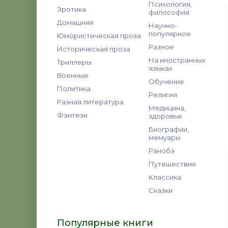
Психология,
Эротика
философия
Домашняя
Научно-
популярное
Юмористическая проза
Разное
Историческая проза
На иностранных
Триллеры
языках
Военные
Обучение
Политика
Религия
Разная литература
Медицина,
Фэнтези
здоровье
Биографии,
мемуары
Ранобэ
Путешествия
Классика
Сказки
Популярные книги