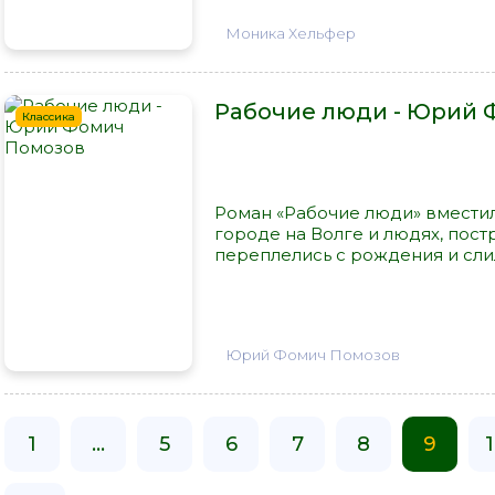
Моника Хельфер
Рабочие люди - Юрий 
Классика
Роман «Рабочие люди» вмести
городе на Волге и людях, пост
переплелись с рождения и слил
Юрий Фомич Помозов
1
...
5
6
7
8
9