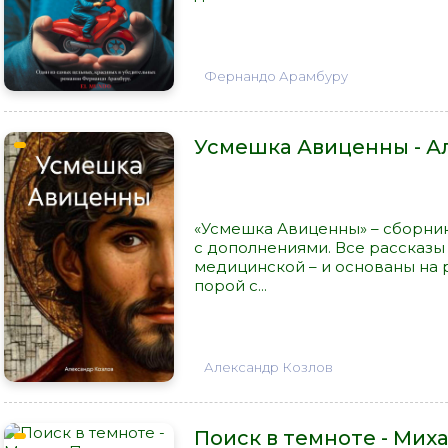
Фернандо Арамбуру
Усмешка Авиценны - А
«Усмешка Авиценны» – сборник
с дополнениями. Все рассказы
медицинской – и основаны на 
порой с...
Александр Козлов
Поиск в темноте - Мих