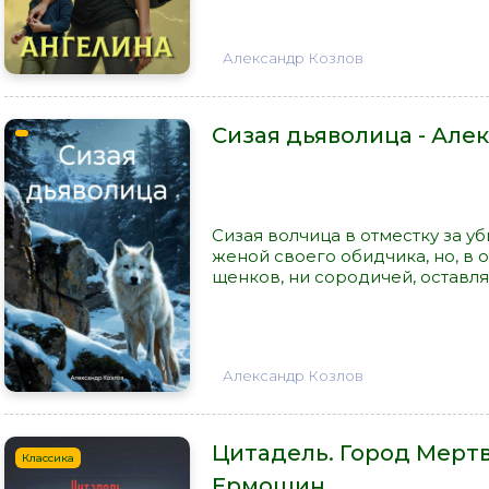
Александр Козлов
Сизая дьяволица - Але
Сизая волчица в отместку за у
женой своего обидчика, но, в 
щенков, ни сородичей, оставля
Александр Козлов
Цитадель. Город Мерт
Классика
Ермошин