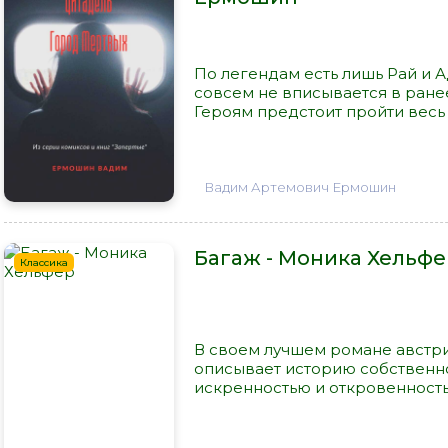
По легендам есть лишь Рай и А
совсем не вписывается в ране
Героям предстоит пройти весь п
Вадим Артемович Ермошин
Багаж - Моника Хельфе
Классика
В своем лучшем романе австр
описывает историю собственно
искренностью и откровенностью.