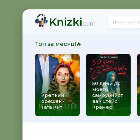
Knizki
.com
Топ за месяц!🔥
50 дней до
моего
Крепкий
самоубийст
орешек -
ва - Стейс
Тата Кит
Крамер