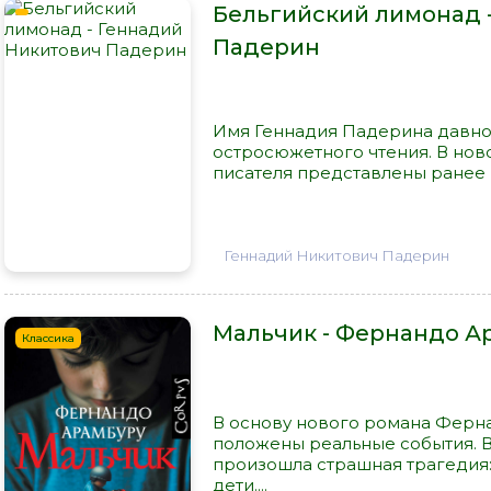
Бельгийский лимонад 
Падерин
Имя Геннадия Падерина давно
остросюжетного чтения. В нов
писателя представлены ранее н
Геннадий Никитович Падерин
Мальчик - Фернандо А
Классика
В основу нового романа Ферна
положены реальные события. 
произошла страшная трагедия:
дети....