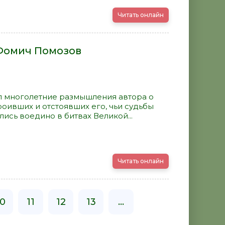
Читать онлайн
Фомич Помозов
л многолетние размышления автора о
роивших и отстоявших его, чьи судьбы
ись воедино в битвах Великой...
Читать онлайн
10
11
12
13
...