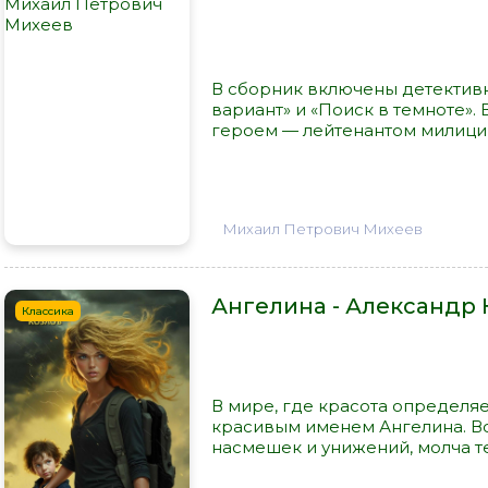
В сборник включены детективн
вариант» и «Поиск в темноте».
героем — лейтенантом милиции
Михаил Петрович Михеев
Ангелина - Александр 
Классика
В мире, где красота определя
красивым именем Ангелина. Вс
насмешек и унижений, молча тер