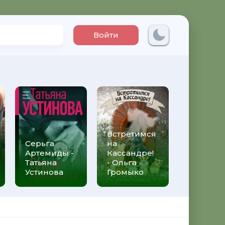
Войти
Встретимся
Три мет
Серьга
на
над неб
Артемиды -
Кассандре!
Трижды 
Татьяна
- Ольга
Федери
Устинова
Громыко
Моччиа