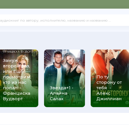
Замуж
второй раз,
или Ещё
посмотрим,
По ту
кто из нас
сторону от
попал! -
Звезда+1 -
тебя -
Франциска
Алайна
Алекс
Вудворт
Салах
Джиллиан