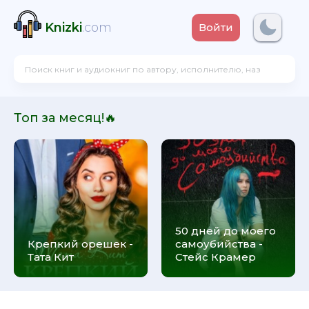
Knizki
.com
Войти
Топ за месяц!🔥
50 дней до моего
Крепкий орешек -
самоубийства -
Тата Кит
Стейс Крамер