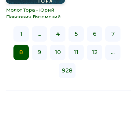
Молот Тора - Юрий
Павлович Вяземский
1
...
4
5
6
7
8
9
10
11
12
...
928