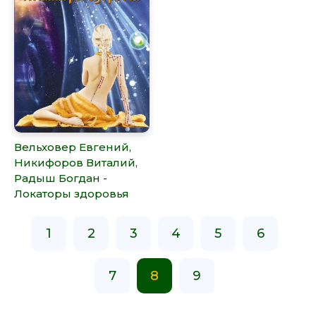
Вельховер Евгений,
Никифоров Виталий,
Радыш Богдан -
Локаторы здоровья
1
2
3
4
5
6
7
8
9