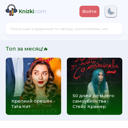
Knizki
.com
Войти
Топ за месяц!🔥
50 дней до моего
Крепкий орешек -
самоубийства -
Тата Кит
Стейс Крамер