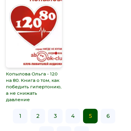
Копылова Ольга - 120
на 80. Книга о том, как
победить гипертонию,
а не снижать
давление
1
2
3
4
5
6