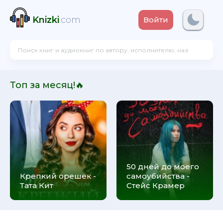
Knizki
.com
Войти
Топ за месяц!🔥
50 дней до моего
Крепкий орешек -
самоубийства -
Тата Кит
Стейс Крамер