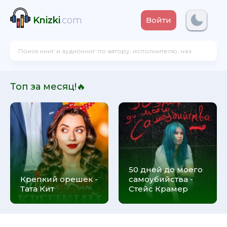
Knizki
.com
Войти
Топ за месяц!🔥
50 дней до моего
Крепкий орешек -
самоубийства -
Тата Кит
Стейс Крамер