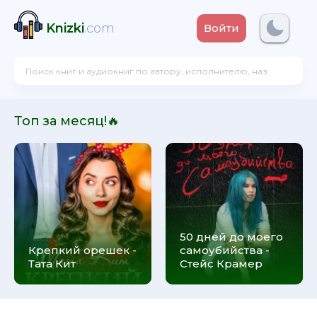
Knizki
.com
Войти
Топ за месяц!🔥
50 дней до моего
Крепкий орешек -
самоубийства -
Тата Кит
Стейс Крамер