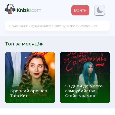
Knizki
.com
Войти
Топ за месяц!🔥
50 дней до моего
Крепкий орешек -
самоубийства -
Тата Кит
Стейс Крамер