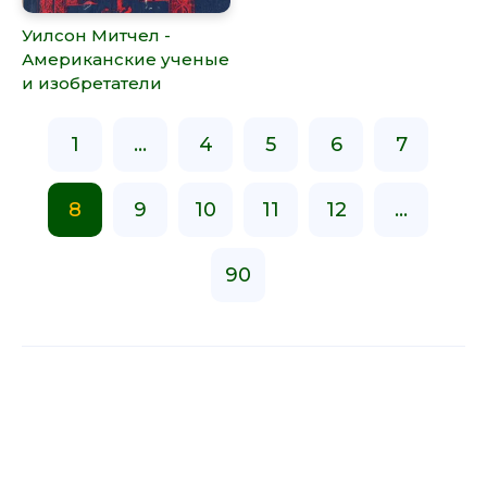
Уилсон Митчел -
Американские ученые
и изобретатели
1
...
4
5
6
7
8
9
10
11
12
...
90