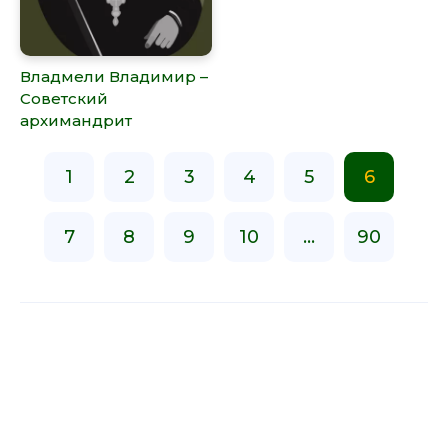
Владмели Владимир –
Советский
архимандрит
1
2
3
4
5
6
7
8
9
10
...
90