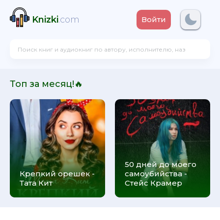
Knizki
.com
Войти
Топ за месяц!🔥
50 дней до моего
Крепкий орешек -
самоубийства -
Тата Кит
Стейс Крамер