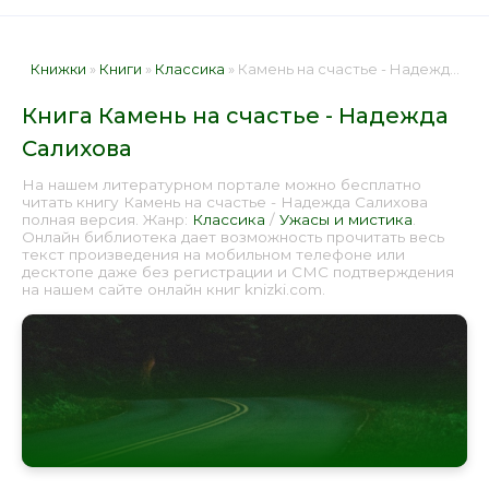
Книжки
»
Книги
»
Классика
» Камень на счастье - Надежда Салихова 📕 - Книга онлайн бесплатно
Книга Камень на счастье - Надежда
Салихова
На нашем литературном портале можно бесплатно
читать книгу Камень на счастье - Надежда Салихова
полная версия. Жанр:
Классика
/
Ужасы и мистика
.
Онлайн библиотека дает возможность прочитать весь
текст произведения на мобильном телефоне или
десктопе даже без регистрации и СМС подтверждения
на нашем сайте онлайн книг knizki.com.