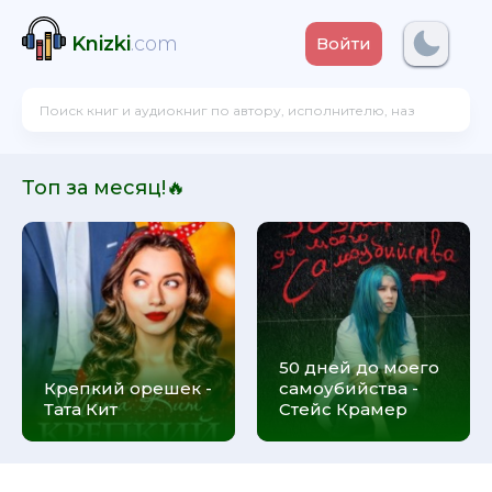
Knizki
.com
Войти
Топ за месяц!🔥
50 дней до моего
Крепкий орешек -
самоубийства -
Тата Кит
Стейс Крамер