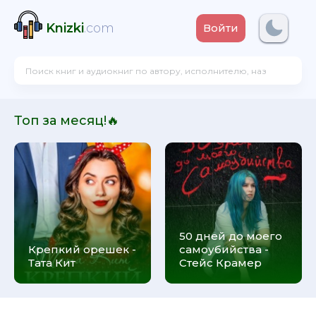
Knizki
.com
Войти
Топ за месяц!🔥
50 дней до моего
Крепкий орешек -
самоубийства -
Тата Кит
Стейс Крамер