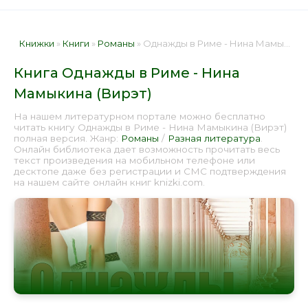
Книжки
»
Книги
»
Романы
» Однажды в Риме - Нина Мамыкина (Вирэт) 📕 - Книга онлайн бесплатно
Книга Однажды в Риме - Нина
Мамыкина (Вирэт)
На нашем литературном портале можно бесплатно
читать книгу Однажды в Риме - Нина Мамыкина (Вирэт)
полная версия. Жанр:
Романы
/
Разная литература
.
Онлайн библиотека дает возможность прочитать весь
текст произведения на мобильном телефоне или
десктопе даже без регистрации и СМС подтверждения
на нашем сайте онлайн книг knizki.com.