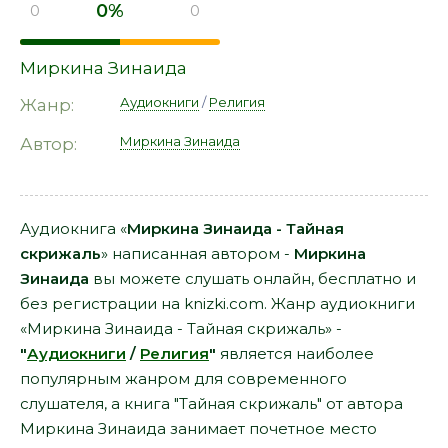
0%
0
0
Миркина Зинаида
Аудиокниги
/
Религия
Жанр:
Миркина Зинаида
Автор:
Аудиокнига «
Миркина Зинаида - Тайная
скрижаль
» написанная автором -
Миркина
Зинаида
вы можете слушать онлайн, бесплатно и
без регистрации на knizki.com. Жанр аудиокниги
«Миркина Зинаида - Тайная скрижаль» -
"
Аудиокниги
/
Религия
"
является наиболее
популярным жанром для современного
слушателя, а книга "Тайная скрижаль" от автора
Миркина Зинаида занимает почетное место