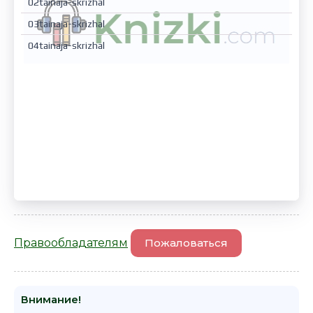
02tainaja-skrizhal
03tainaja-skrizhal
04tainaja-skrizhal
Правообладателям
Пожаловаться
Внимание!