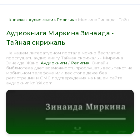
Книжки
»
Аудиокниги
»
Религия
» Миркина Зинаида - Тайная скрижаль 📕 - Книга онлайн бесплатно
Аудиокнига Миркина Зинаида -
Тайная скрижаль
На нашем литературном портале можно бесплатно
прослушать аудио книгу Тайная скрижаль - Миркина
Зинаида. Жанр:
Аудиокниги
/
Религия
. Онлайн
библиотека дает возможность прослушать весь текст на
мобильном телефоне или десктопе даже без
регистрации и СМС подтверждения на нашем сайте
аудиокниг knizki.com.