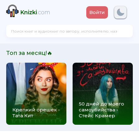
Knizki
.com
Войти
Топ за месяц!🔥
50 дней до моего
Крепкий орешек -
самоубийства -
Тата Кит
Стейс Крамер