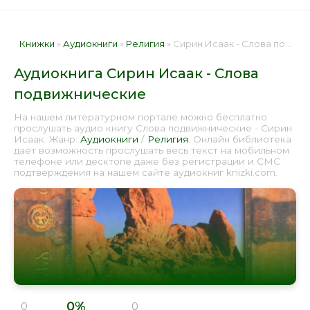
Книжки
»
Аудиокниги
»
Религия
» Сирин Исаак - Слова подвижнические 📕 - Книга онлайн бесплатно
Аудиокнига Сирин Исаак - Слова
подвижнические
На нашем литературном портале можно бесплатно
прослушать аудио книгу Слова подвижнические - Сирин
Исаак. Жанр:
Аудиокниги
/
Религия
. Онлайн библиотека
дает возможность прослушать весь текст на мобильном
телефоне или десктопе даже без регистрации и СМС
подтверждения на нашем сайте аудиокниг knizki.com.
0%
0
0