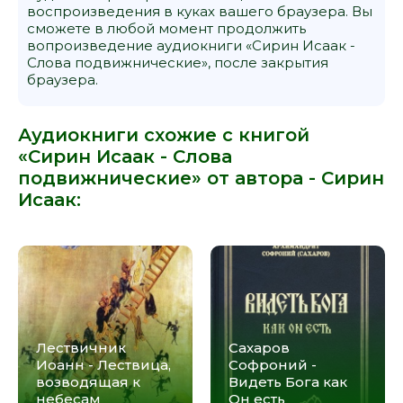
воспроизведения в куках вашего браузера. Вы
сможете в любой момент продолжить
вопроизведение аудиокниги «Сирин Исаак -
Слова подвижнические», после закрытия
браузера.
Аудиокниги схожие с книгой
«Сирин Исаак - Слова
подвижнические» от автора -
Сирин
Исаак
:
Лествичник
Сахаров
Иоанн - Лествица,
Софроний -
возводящая к
Видеть Бога как
небесам
Он есть