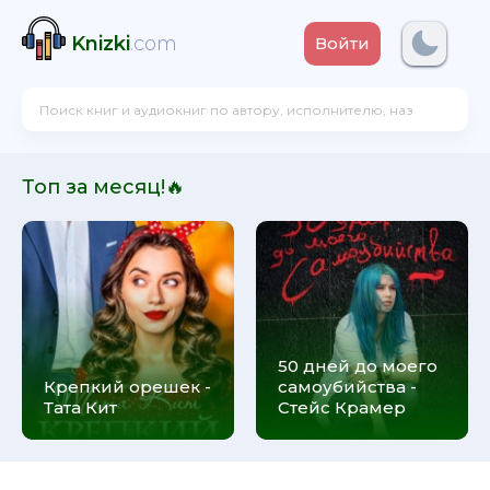
Knizki
.com
Войти
Топ за месяц!🔥
50 дней до моего
Крепкий орешек -
самоубийства -
Тата Кит
Стейс Крамер