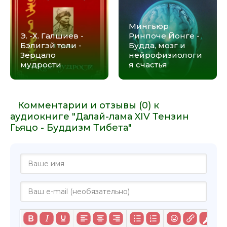
Мингьюр
Э. -Х. Галшиев -
Ринпоче Йонге -
Бэлигэй толи -
Будда, мозг и
Зерцало
нейрофизиологи
мудрости
я счастья
Комментарии и отзывы (0) к
аудиокниге "Далай-лама XIV Тензин
Гьяцо - Буддизм Тибета"