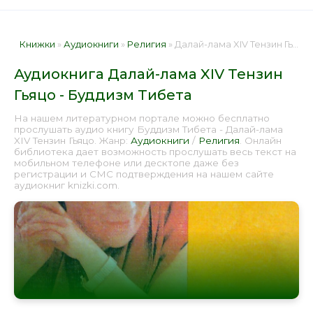
Книжки
»
Аудиокниги
»
Религия
» Далай-лама XIV Тензин Гьяцо - Буддизм Тибета 📕 - Книга онлайн бесплатно
Аудиокнига Далай-лама XIV Тензин
Гьяцо - Буддизм Тибета
На нашем литературном портале можно бесплатно
прослушать аудио книгу Буддизм Тибета - Далай-лама
XIV Тензин Гьяцо. Жанр:
Аудиокниги
/
Религия
. Онлайн
библиотека дает возможность прослушать весь текст на
мобильном телефоне или десктопе даже без
регистрации и СМС подтверждения на нашем сайте
аудиокниг knizki.com.