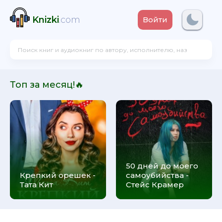
Knizki
.com
Войти
Топ за месяц!🔥
50 дней до моего
Крепкий орешек -
самоубийства -
Тата Кит
Стейс Крамер