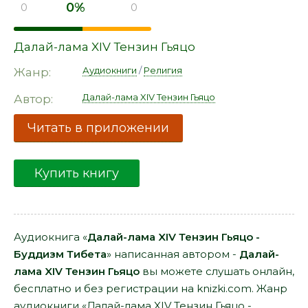
0%
0
0
Далай-лама XIV Тензин Гьяцо
Аудиокниги
/
Религия
Жанр:
Далай-лама XIV Тензин Гьяцо
Автор:
Читать в приложении
Купить книгу
Аудиокнига «
Далай-лама XIV Тензин Гьяцо -
Буддизм Тибета
» написанная автором -
Далай-
лама XIV Тензин Гьяцо
вы можете слушать онлайн,
бесплатно и без регистрации на knizki.com. Жанр
аудиокниги «Далай-лама XIV Тензин Гьяцо -