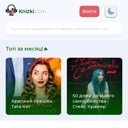
Knizki
.com
Войти
Топ за месяц!🔥
50 дней до моего
Крепкий орешек -
самоубийства -
Тата Кит
Стейс Крамер