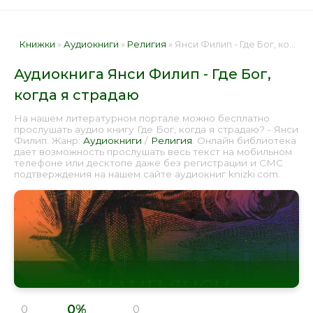
Книжки
»
Аудиокниги
»
Религия
» Янси Филип - Где Бог, когда я страдаю 📕 - Книга онлайн бесплатно
Аудиокнига Янси Филип - Где Бог,
когда я страдаю
На нашем литературном портале можно бесплатно
прослушать аудио книгу Где Бог, когда я страдаю? - Янси
Филип. Жанр:
Аудиокниги
/
Религия
. Онлайн библиотека
дает возможность прослушать весь текст на мобильном
телефоне или десктопе даже без регистрации и СМС
подтверждения на нашем сайте аудиокниг knizki.com.
0%
0
0