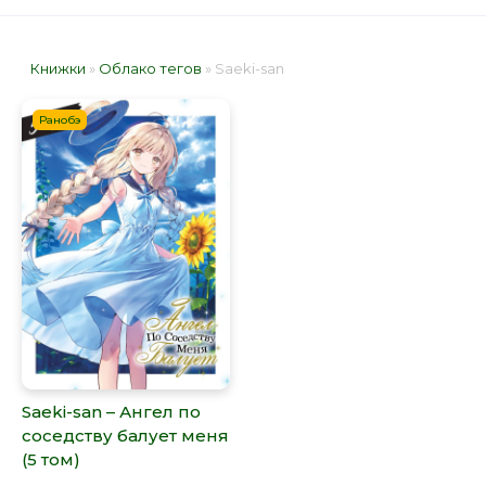
Книжки
»
Облако тегов
» Saeki-san
Ранобэ
Saeki-san – Ангел по
соседству балует меня
(5 том)