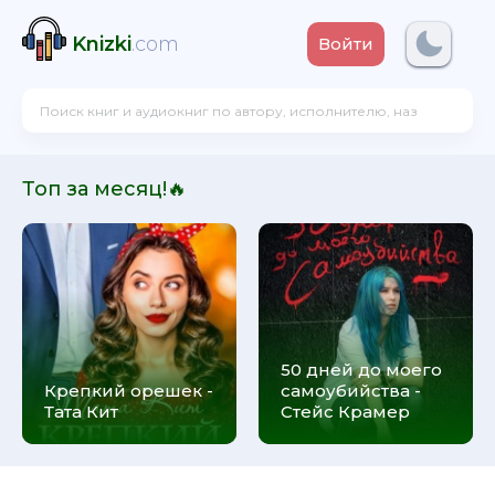
Knizki
.com
Войти
Топ за месяц!🔥
50 дней до моего
Крепкий орешек -
самоубийства -
Тата Кит
Стейс Крамер