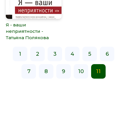
Я - ваши
неприятности -
Татьяна Полякова
1
2
3
4
5
6
7
8
9
10
11