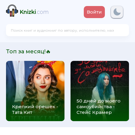
Knizki
.com
Войти
Топ за месяц!🔥
50 дней до моего
Крепкий орешек -
самоубийства -
Тата Кит
Стейс Крамер