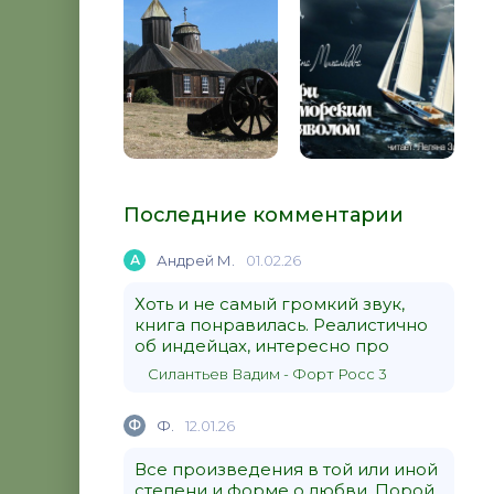
Последние комментарии
А
Андрей М.
01.02.26
Хоть и не самый громкий звук,
книга понравилась. Реалистично
об индейцах, интересно про
Силантьев Вадим - Форт Росс 3
Ф
Ф.
12.01.26
Все произведения в той или иной
степени и форме о любви. Порой