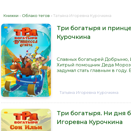
Книжки
»
Облако тегов
» Татьяна Игоревна Курочкина
Три богатыря и принце
Курочкина
Славных богатырей Добрыню, 
Хитрый помощник Деда Мороза
задумал стать главным в году.
Татьяна Игоревна Курочкина
Три богатыря. Ни дня б
Игоревна Курочкина