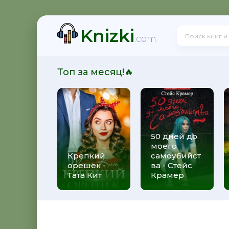
Knizki
.com
Топ за месяц!🔥
50 дней до
моего
Крепкий
самоубийст
орешек -
ва - Стейс
Тата Кит
Крамер