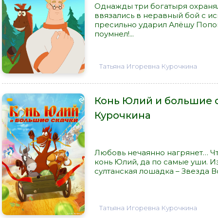
Однажды три богатыря охранял
ввязались в неравный бой с и
пресильно ударил Алёшу Попови
поумнел!...
Татьяна Игоревна Курочкина
Конь Юлий и большие с
Курочкина
Любовь нечаянно нагрянет… Ч
конь Юлий, да по самые уши. 
султанская лошадка – Звезда Во
Татьяна Игоревна Курочкина