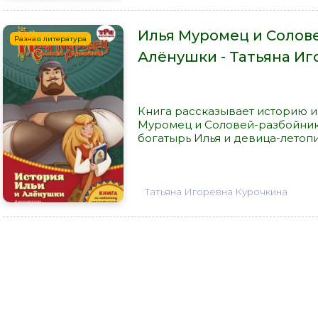
Илья Муромец и Солове
Разная литература
Алёнушки - Татьяна Иг
Книга рассказывает историю и
Муромец и Соловей-разбойник»
богатырь Илья и девица-летопи
Татьяна Игоревна Курочкина