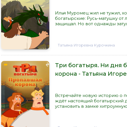
Илья Муромец жил не тужил, х
богатырские: Русь-матушку от
защищал. Но вот однажды затужи
Татьяна Игоревна Курочкина
Три богатыря. Ни дня 
корона - Татьяна Игор
Встречайте новую историю о по
ждёт настоящий богатырский д
установить в замке хитроумную 