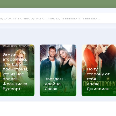
Замуж
второй раз,
или Ещё
посмотрим,
По ту
кто из нас
сторону от
попал! -
Звезда+1 -
тебя -
Франциска
Алайна
Алекс
Вудворт
Салах
Джиллиан