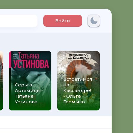
Войти
Встретимся
Три мет
Серьга
на
над неб
Артемиды -
Кассандре!
Трижды 
Татьяна
- Ольга
Федери
Устинова
Громыко
Моччиа