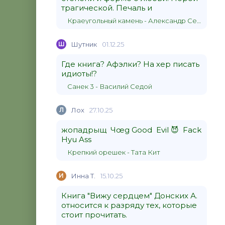
трагической. Печаль и
Краеугольный камень - Александр Сергеевич Донских
Ш
Шутник
01.12.25
Где книга? Афэлки? На хер писать
идиоты!?
Санек 3 - Василий Седой
Л
Лох
27.10.25
жопадрыщ Чœg Good Evil 😈 Fack
Hyu Ass
Крепкий орешек - Тата Кит
И
Инна Т.
15.10.25
Книга "Вижу сердцем" Донских А.
относится к разряду тех, которые
стоит прочитать.