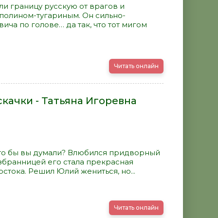
и границу русскую от врагов и
сполином-тугариным. Он сильно-
ча по голове… да так, что тот мигом
Читать онлайн
качки - Татьяна Игоревна
то бы вы думали? Влюбился придворный
Избранницей его стала прекрасная
стока. Решил Юлий жениться, но...
Читать онлайн