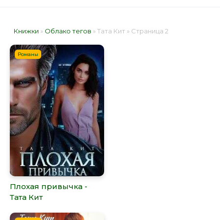
Книжки
»
Облако тегов
» Тата Кит » Страница 2
Романы
Плохая привычка -
Тата Кит