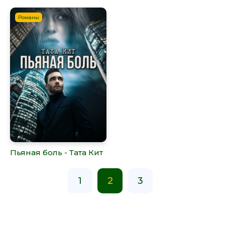
Романы
Пьяная боль - Тата Кит
1
2
3