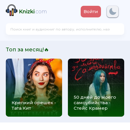
Knizki
.com
Войти
Топ за месяц!🔥
50 дней до моего
Крепкий орешек -
самоубийства -
Тата Кит
Стейс Крамер