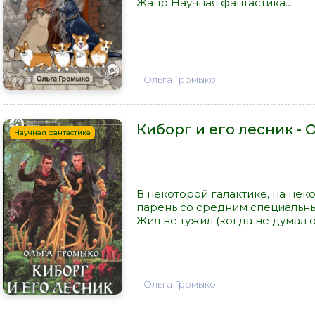
Жанр Научная фантастика...
Ольга Громыко
Киборг и его лесник - 
Научная фантастика
В некоторой галактике, на не
парень со средним специальн
Жил не тужил (когда не думал о
Ольга Громыко