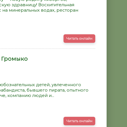
скую здравницу! Восхитительная
 на минеральных водах, ресторан
Читать онлайн
а Громыко
 любознательных детей, увлеченного
рабандиста, бывшего пирата, опытного
оче, компанию людей и...
Читать онлайн