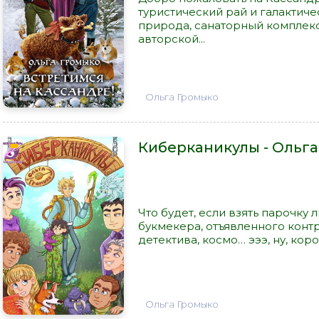
туристический рай и галактиче
природа, санаторный комплекс
авторской...
Ольга Громыко
Киберканикулы - Ольг
Что будет, если взять парочку
букмекера, отъявленного конт
детектива, космо… эээ, ну, кор
Ольга Громыко