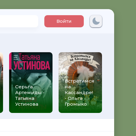
Войти
Встретимся
Три мет
Серьга
на
над неб
Артемиды -
Кассандре!
Трижды 
Татьяна
- Ольга
Федери
Устинова
Громыко
Моччиа