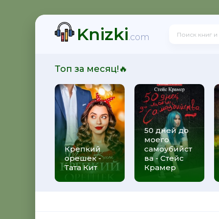
Knizki
.com
Топ за месяц!🔥
50 дней до
моего
Крепкий
самоубийст
орешек -
ва - Стейс
Тата Кит
Крамер