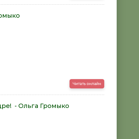
ромыко
Читать онлайн
ре! - Ольга Громыко