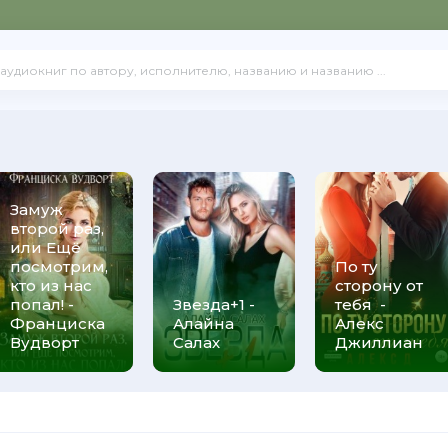
Замуж
второй раз,
или Ещё
посмотрим,
По ту
кто из нас
сторону от
попал! -
Звезда+1 -
тебя -
Франциска
Алайна
Алекс
Вудворт
Салах
Джиллиан