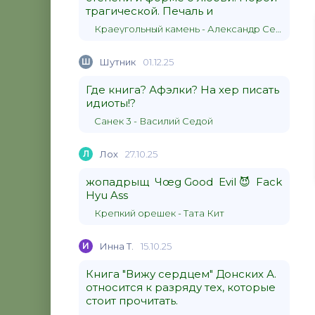
трагической. Печаль и
Краеугольный камень - Александр Сергеевич Донских
Ш
Шутник
01.12.25
Где книга? Афэлки? На хер писать
идиоты!?
Санек 3 - Василий Седой
Л
Лох
27.10.25
жопадрыщ Чœg Good Evil 😈 Fack
Hyu Ass
Крепкий орешек - Тата Кит
И
Инна Т.
15.10.25
Книга "Вижу сердцем" Донских А.
относится к разряду тех, которые
стоит прочитать.