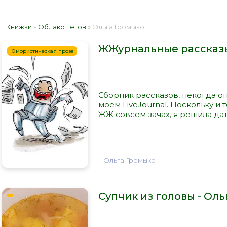
Книжки
»
Облако тегов
» Ольга Громыко
ЖЖурнальные рассказы
Юмористическая проза
Сборник рассказов, некогда о
моем LiveJournal. Поскольку и 
ЖЖ совсем зачах, я решила дать
Ольга Громыко
Супчик из головы - Ол