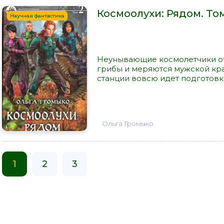
Космоолухи: Рядом. Том
Научная фантастика
Неунывающие космолетчики от
грибы и меряются мужской кра
станции вовсю идет подготовка
Ольга Громыко
1
2
3