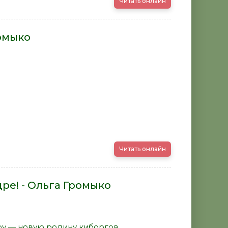
Читать онлайн
ромыко
Читать онлайн
ре! - Ольга Громыко
ру — новую родину киборгов,