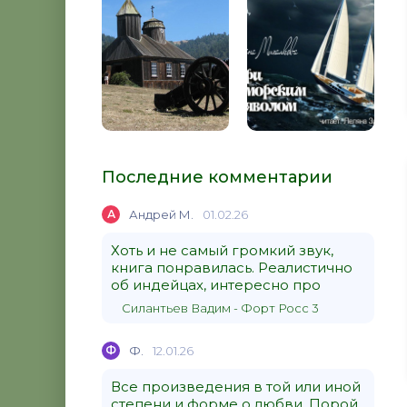
Последние комментарии
А
Андрей М.
01.02.26
Хоть и не самый громкий звук,
книга понравилась. Реалистично
об индейцах, интересно про
Силантьев Вадим - Форт Росс 3
Ф
Ф.
12.01.26
Все произведения в той или иной
степени и форме о любви. Порой