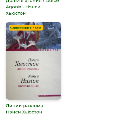
Дольче агония / Dolce
Agonia - Нэнси
Хьюстон
Современная проза
Линии разлома -
Нэнси Хьюстон