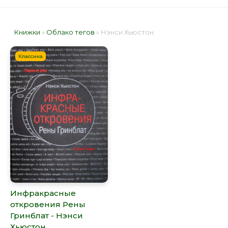
Книжки
»
Облако тегов
» Нэнси Хьюстон
Классика
Инфракрасные
откровения Рены
Гринблат - Нэнси
Хьюстон