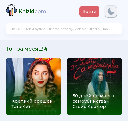
Knizki
.com
Войти
Топ за месяц!🔥
50 дней до моего
Крепкий орешек -
самоубийства -
Тата Кит
Стейс Крамер