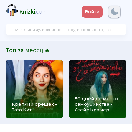
Knizki
.com
Войти
Топ за месяц!🔥
50 дней до моего
Крепкий орешек -
самоубийства -
Тата Кит
Стейс Крамер