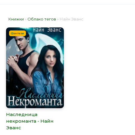
Книжки
»
Облако тегов
» Найн Эванс
Фэнтези
Наследница
некроманта - Найн
Эванс