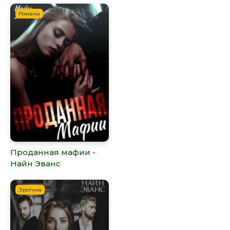
Романы
Проданная мафии -
Найн Эванс
Эротика