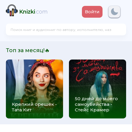
Knizki
.com
Войти
Топ за месяц!🔥
50 дней до моего
Крепкий орешек -
самоубийства -
Тата Кит
Стейс Крамер