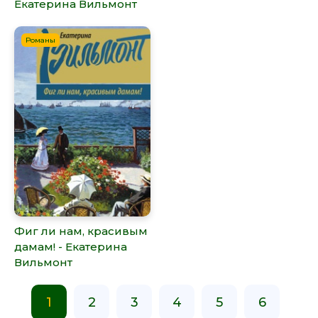
Екатерина Вильмонт
Романы
Фиг ли нам, красивым
дамам! - Екатерина
Вильмонт
1
2
3
4
5
6