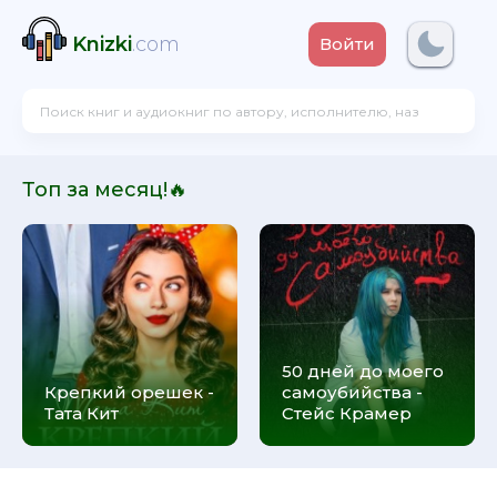
Knizki
.com
Войти
Топ за месяц!🔥
50 дней до моего
Крепкий орешек -
самоубийства -
Тата Кит
Стейс Крамер