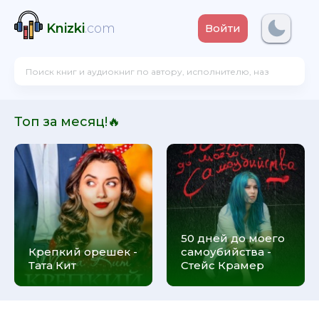
Knizki
.com
Войти
Топ за месяц!🔥
50 дней до моего
Крепкий орешек -
самоубийства -
Тата Кит
Стейс Крамер