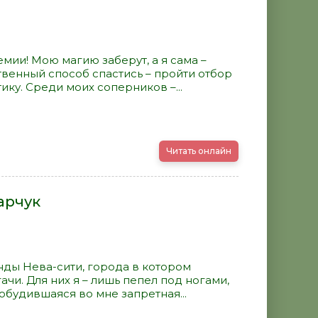
емии! Мою магию заберут, а я сама –
твенный способ спастись – пройти отбор
ику. Среди моих соперников –...
Читать онлайн
арчук
анды Нева-сити, города в котором
и. Для них я – лишь пепел под ногами,
обудившаяся во мне запретная...