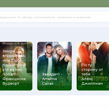
Замуж
второй раз,
или Ещё
посмотрим,
По ту
кто из нас
сторону от
попал! -
Звезда+1 -
тебя -
Франциска
Алайна
Алекс
Вудворт
Салах
Джиллиан