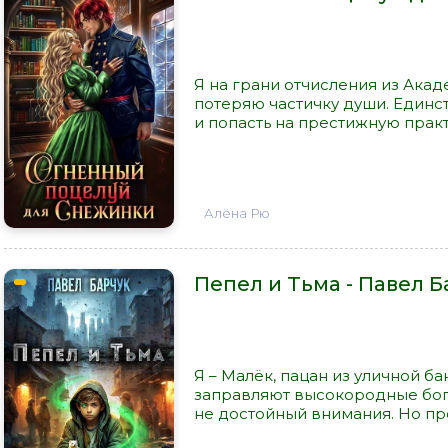
Я на грани отчисления из Акад
потеряю частичку души. Единс
и попасть на престижную практ
Алёна Рю
Пепел и Тьма - Павел Б
Я – Малёк, пацан из уличной б
заправляют высокородные богач
не достойный внимания. Но пр