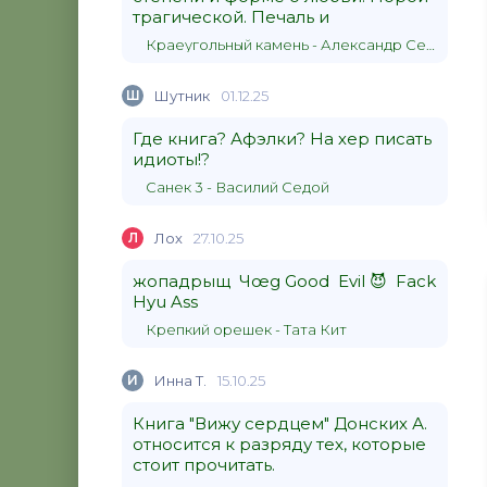
трагической. Печаль и
Краеугольный камень - Александр Сергеевич Донских
Ш
Шутник
01.12.25
Где книга? Афэлки? На хер писать
идиоты!?
Санек 3 - Василий Седой
Л
Лох
27.10.25
жопадрыщ Чœg Good Evil 😈 Fack
Hyu Ass
Крепкий орешек - Тата Кит
И
Инна Т.
15.10.25
Книга "Вижу сердцем" Донских А.
относится к разряду тех, которые
стоит прочитать.