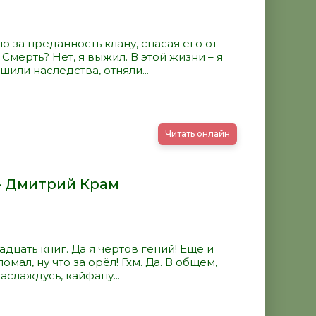
ю за преданность клану, спасая его от
Смерть? Нет, я выжил. В этой жизни – я
или наследства, отняли...
Читать онлайн
- Дмитрий Крам
дцать книг. Да я чертов гений! Еще и
мал, ну что за орёл! Гхм. Да. В общем,
аслаждусь, кайфану...