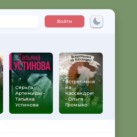
Войти
Встретимся
Три мет
Серьга
на
над неб
Артемиды -
Кассандре!
Трижды 
Татьяна
- Ольга
Федери
Устинова
Громыко
Моччиа