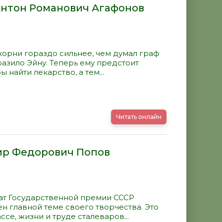
 Антон Романович Агафонов
корни гораздо сильнее, чем думал граф
аразило Эйну. Теперь ему предстоит
 найти лекарство, а тем...
Читать онлайн
мир Федорович Попов
еат Государственной премии СССР
н главной теме своего творчества. Это
се, жизни и труде сталеваров...