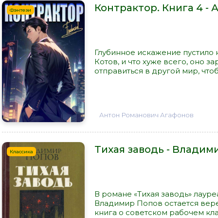
Контрактор. Книга 4 -
Фэнтези
Глубинное искажение пустило 
Котов, и что хуже всего, оно з
отправиться в другой мир, чтобы
Антон Романович Агафонов
Тихая заводь - Влади
Классика
В романе «Тихая заводь» лаур
Владимир Попов остается вере
книга о советском рабочем клас