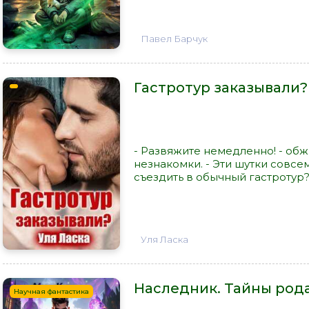
Павел Барчук
Гастротур заказывали? 
- Развяжите немедленно! - обж
незнакомки. - Эти шутки совсе
съездить в обычный гастротур?!
Уля Ласка
Наследник. Тайны рода.
Научная фантастика