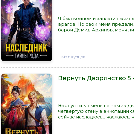
Я был воином и заплатил жизнь
врагов. Но свои меня предали. 
барон Демид Архипов, меня лиш
Мэт Купцов
Вернуть Дворянство 5 
Вернул титул меньше чем за два
четвертую стену в аннотации сло
сейчас насладюсь... наслаюсь, н