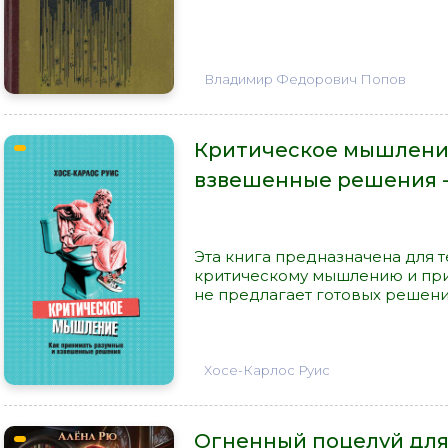
Владимир Федорович Попов
Критическое мышление
взвешенные решения -
Эта книга предназначена для т
критическому мышлению и при
не предлагает готовых решений
Хосе-Карлос Руис
Огненный поцелуй для