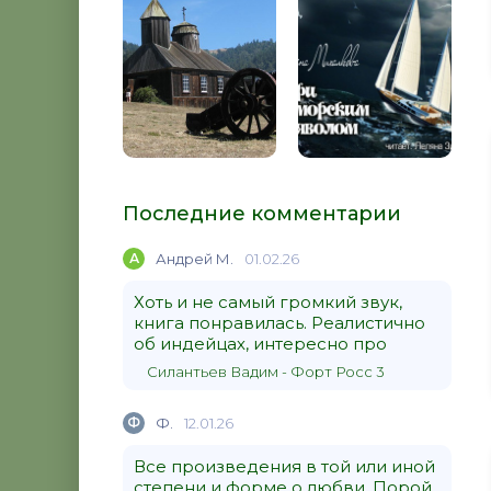
Последние комментарии
А
Андрей М.
01.02.26
Хоть и не самый громкий звук,
книга понравилась. Реалистично
об индейцах, интересно про
Силантьев Вадим - Форт Росс 3
Ф
Ф.
12.01.26
Все произведения в той или иной
степени и форме о любви. Порой