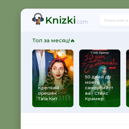
Knizki
.com
Топ за месяц!🔥
50 дней до
моего
Крепкий
самоубийст
орешек -
ва - Стейс
Тата Кит
Крамер