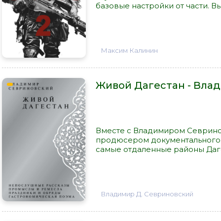
базовые настройки от части. Вы
Максим Калинин
Живой Дагестан - Вла
Вместе с Владимиром Севрино
продюсером документального к
самые отдаленные районы Дагес
Владимир Д. Севриновский