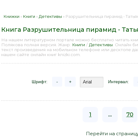
Книжки
»
Книги
»
Детективы
» Разрушительница пирамид - Татья
Книга Разрушительница пирамид - Тать
На нашем литературном портале можно бесплатно читать кни
Полякова полная версия. Жанр:
Книги
/
Детективы
. Онлайн б
текст произведения на мобильном телефоне или десктопе д
нашем сайте онлайн книг knizki.com.
Шрифт:
-
+
Интервал:
1
...
70
Перейти на страниц