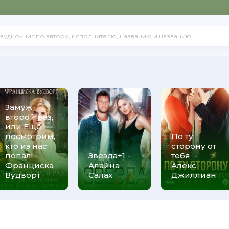
Замуж
второй раз,
или Ещё
посмотрим,
По ту
кто из нас
сторону от
попал! -
Звезда+1 -
тебя -
Франциска
Алайна
Алекс
Вудворт
Салах
Джиллиан