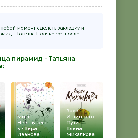
 любой момент сделать закладку и
мид - Татьяна Полякова», после
ца пирамид - Татьяна
а
:
Знак
Мисс
Истинного
Невезучест
Пути -
ь - Вера
Елена
Иванова
Михалкова