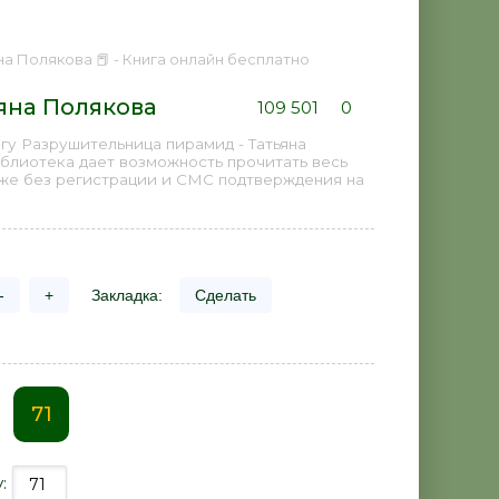
на Полякова 📕 - Книга онлайн бесплатно
яна Полякова
109 501
0
гу Разрушительница пирамид - Татьяна
иблиотека дает возможность прочитать весь
аже без регистрации и СМС подтверждения на
-
+
Закладка:
Сделать
71
у: