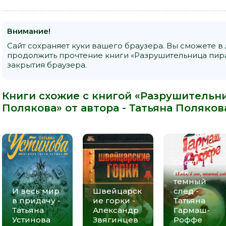
Внимание!
Сайт сохраняет куки вашего браузера. Вы сможете в
продолжить прочтение книги «Разрушительница пира
закрытия браузера.
Книги схожие с книгой «Разрушительни
Полякова» от автора -
Татьяна Поляков
Светлый
лик,
темный
И весь мир
Швейцарск
след -
в придачу -
ие горки -
Татьяна
Татьяна
Александр
Гармаш-
Устинова
Звягинцев
Роффе