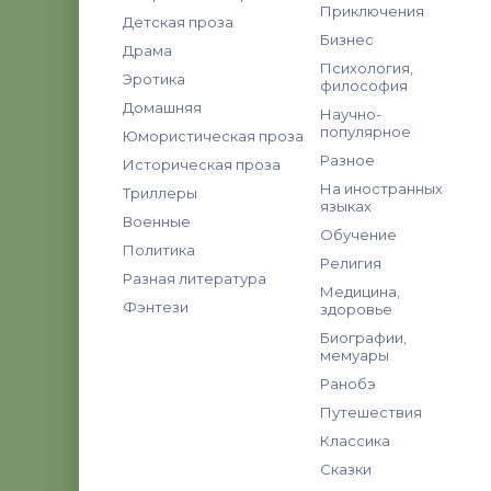
Приключения
Детская проза
Бизнес
Драма
Психология,
Эротика
философия
Домашняя
Научно-
популярное
Юмористическая проза
Разное
Историческая проза
На иностранных
Триллеры
языках
Военные
Обучение
Политика
Религия
Разная литература
Медицина,
Фэнтези
здоровье
Биографии,
мемуары
Ранобэ
Путешествия
Классика
Сказки