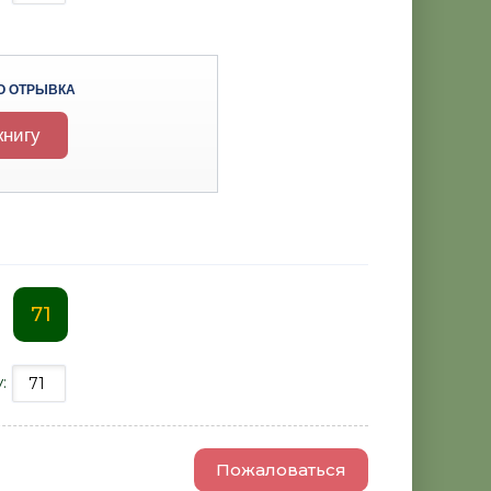
О ОТРЫВКА
книгу
71
у:
Пожаловаться