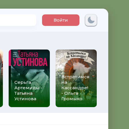
Войти
Встретимся
Три мет
Серьга
на
над неб
Артемиды -
Кассандре!
Трижды 
Татьяна
- Ольга
Федери
Устинова
Громыко
Моччиа