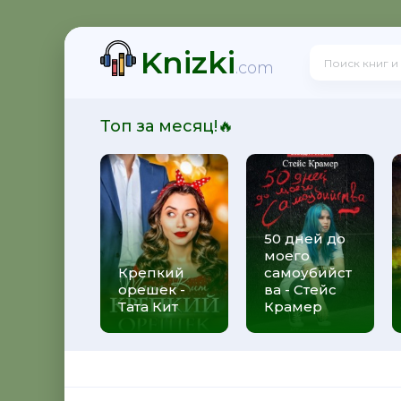
Knizki
на Устинова
.com
Топ за месяц!🔥
д - Татьяна Полякова
50 дней до
моего
лекс Михаэлидес
Крепкий
самоубийст
орешек -
ва - Стейс
Тата Кит
Крамер
на Михалкова