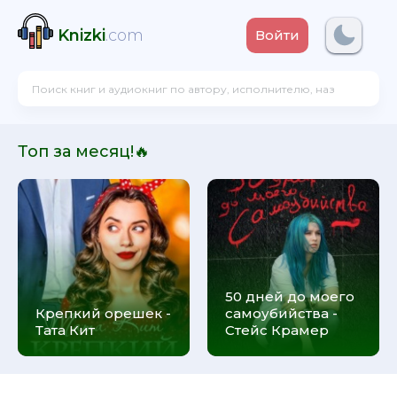
Knizki
.com
Войти
Топ за месяц!🔥
50 дней до моего
Крепкий орешек -
самоубийства -
Тата Кит
Стейс Крамер