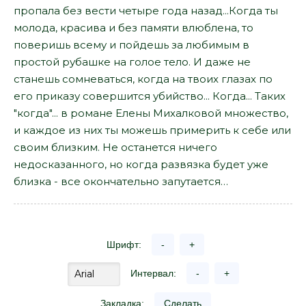
пропала без вести четыре года назад...Когда ты
молода, красива и без памяти влюблена, то
поверишь всему и пойдешь за любимым в
простой рубашке на голое тело. И даже не
станешь сомневаться, когда на твоих глазах по
его приказу совершится убийство... Когда... Таких
"когда"... в романе Елены Михалковой множество,
и каждое из них ты можешь примерить к себе или
своим близким. Не останется ничего
недосказанного, но когда развязка будет уже
близка - все окончательно запутается…
Шрифт:
-
+
Интервал:
-
+
Закладка:
Сделать