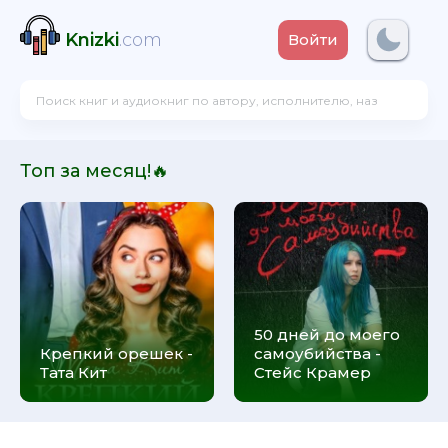
Knizki
.com
Войти
Топ за месяц!🔥
50 дней до моего
Крепкий орешек -
самоубийства -
Тата Кит
Стейс Крамер