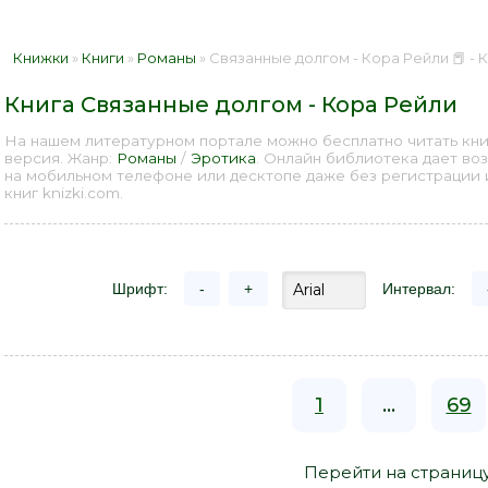
Книжки
»
Книги
»
Романы
» Связанные долгом - Кора Рейли 📕 - 
Книга Связанные долгом - Кора Рейли
На нашем литературном портале можно бесплатно читать кни
версия. Жанр:
Романы
/
Эротика
. Онлайн библиотека дает во
на мобильном телефоне или десктопе даже без регистрации
книг knizki.com.
Шрифт:
-
+
Интервал:
1
...
69
Перейти на страниц