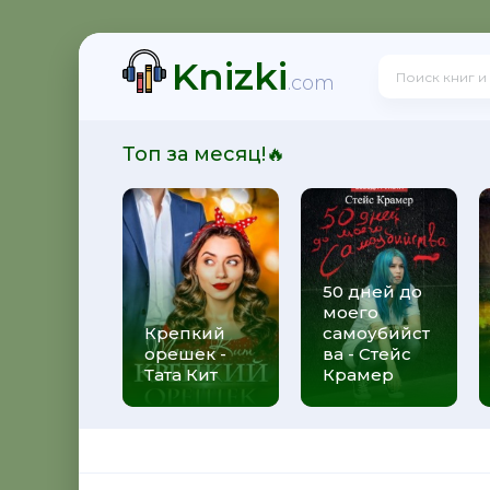
Knizki
ит
.com
Топ за месяц!🔥
50 дней до
моего
 Алекс Джиллиан
Крепкий
самоубийст
орешек -
ва - Стейс
Тата Кит
Крамер
рижды ты - Федерико Моччиа