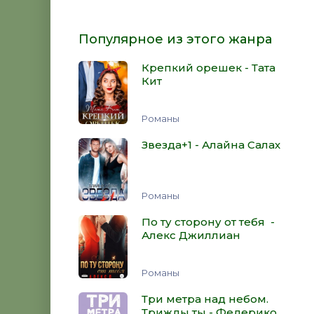
Популярное из этого жанра
Крепкий орешек - Тата
Кит
Романы
Звезда+1 - Алайна Салах
Романы
По ту сторону от тебя -
Алекс Джиллиан
Романы
Три метра над небом.
Трижды ты - Федерико