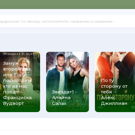
Замуж
второй раз,
или Ещё
посмотрим,
По ту
кто из нас
сторону от
попал! -
Звезда+1 -
тебя -
Франциска
Алайна
Алекс
Вудворт
Салах
Джиллиан