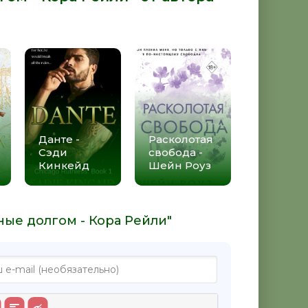
Данте -
Расколотая
Сэди
свобода -
Кинкейд
Шейн Роуз
ные долгом - Кора Рейли"