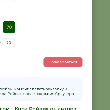
70
у:
Пожаловаться
 любой момент сделать закладку и
ра Рейли», после закрытия браузера.
ом - Кора Рейли» от автора -