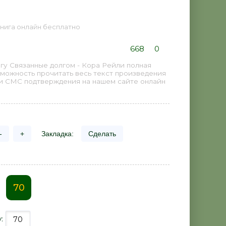
Книга онлайн бесплатно
668
0
гу Связанные долгом - Кора Рейли полная
зможность прочитать весь текст произведения
 и СМС подтверждения на нашем сайте онлайн
-
+
Закладка:
Сделать
70
у: