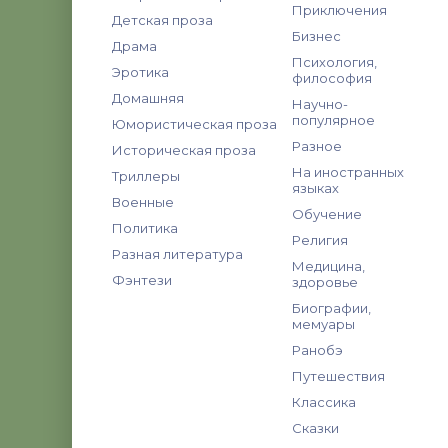
Приключения
Детская проза
Бизнес
Драма
Психология,
Эротика
философия
Домашняя
Научно-
популярное
Юмористическая проза
Разное
Историческая проза
На иностранных
Триллеры
языках
Военные
Обучение
Политика
Религия
Разная литература
Медицина,
Фэнтези
здоровье
Биографии,
мемуары
Ранобэ
Путешествия
Классика
Сказки