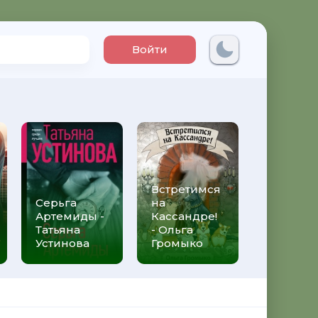
Войти
Встретимся
Три мет
Серьга
на
над неб
Артемиды -
Кассандре!
Трижды 
Татьяна
- Ольга
Федери
Устинова
Громыко
Моччиа