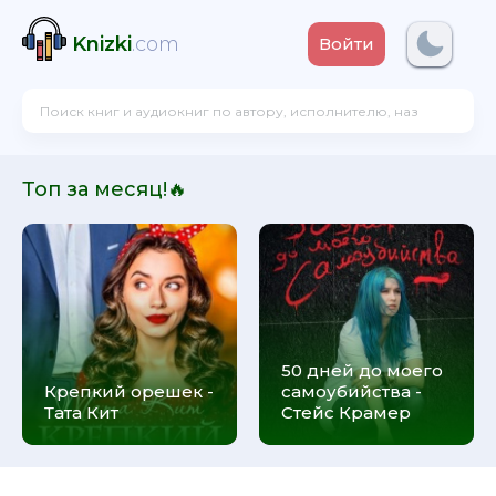
Knizki
.com
Войти
Топ за месяц!🔥
50 дней до моего
Крепкий орешек -
самоубийства -
Тата Кит
Стейс Крамер