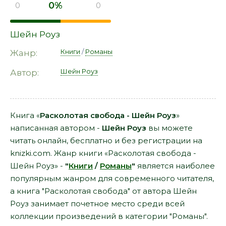
0%
0
0
Шейн Роуз
Книги
/
Романы
Жанр:
Шейн Роуз
Автор:
Книга «
Расколотая свобода - Шейн Роуз
»
написанная автором -
Шейн Роуз
вы можете
читать онлайн, бесплатно и без регистрации на
knizki.com. Жанр книги «Расколотая свобода -
Шейн Роуз» -
"
Книги
/
Романы
"
является наиболее
популярным жанром для современного читателя,
а книга "Расколотая свобода" от автора Шейн
Роуз занимает почетное место среди всей
коллекции произведений в категории "Романы".