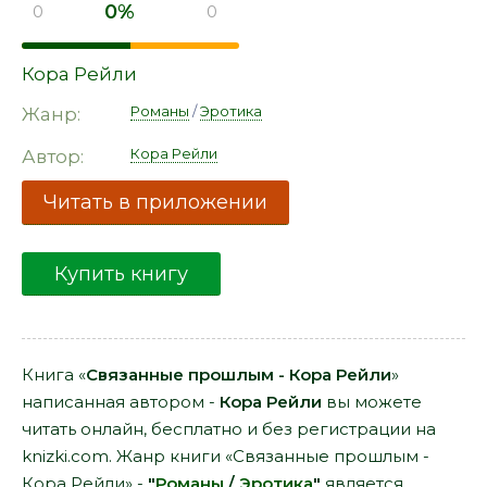
0%
0
0
Кора Рейли
Романы
/
Эротика
Жанр:
Кора Рейли
Автор:
Читать в приложении
Купить книгу
Книга «
Связанные прошлым - Кора Рейли
»
написанная автором -
Кора Рейли
вы можете
читать онлайн, бесплатно и без регистрации на
knizki.com. Жанр книги «Связанные прошлым -
Кора Рейли» -
"
Романы
/
Эротика
"
является