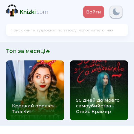
Knizki
.com
Войти
Топ за месяц!🔥
50 дней до моего
Крепкий орешек -
самоубийства -
Тата Кит
Стейс Крамер