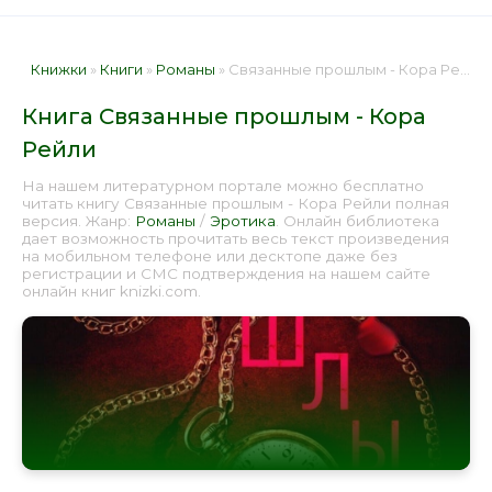
Книжки
»
Книги
»
Романы
» Связанные прошлым - Кора Рейли 📕 - Книга онлайн бесплатно
Книга Связанные прошлым - Кора
Рейли
На нашем литературном портале можно бесплатно
читать книгу Связанные прошлым - Кора Рейли полная
версия. Жанр:
Романы
/
Эротика
. Онлайн библиотека
дает возможность прочитать весь текст произведения
на мобильном телефоне или десктопе даже без
регистрации и СМС подтверждения на нашем сайте
онлайн книг knizki.com.