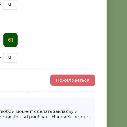
у:
61
у:
Пожаловаться
 любой момент сделать закладку и
ния Рены Гринблат - Нэнси Хьюстон»,