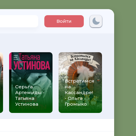
Войти
Встретимся
Три мет
Серьга
на
над неб
Артемиды -
Кассандре!
Трижды 
Татьяна
- Ольга
Федери
Устинова
Громыко
Моччиа