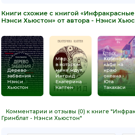
Книги схожие с книгой «Инфракрасные
Нэнси Хьюстон» от автора -
Нэнси Хьюс
Мир,
Котенок и
в котором
кафе на
Дерево
меня ждут.
краю
забвения -
Ингрид -
океана -
Нэнси
Екатерина
Юта
Хьюстон
Каптен
Такахаси
Комментарии и отзывы (0) к книге "Инфр
Гринблат - Нэнси Хьюстон"