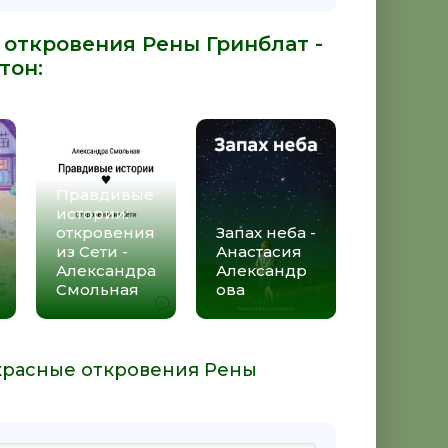
 откровения Рены Гринблат -
тон
:
Правдивые
истории:
откровения
Запах неба -
из Сети -
Анастасия
Александра
Александр
Смольная
ова
акрасные откровения Рены