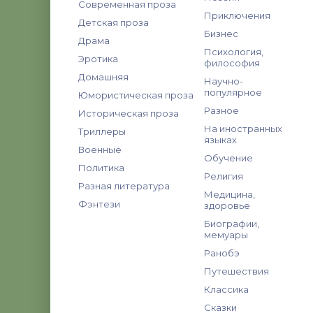
Современная проза
Приключения
Детская проза
Бизнес
Драма
Психология,
Эротика
философия
Домашняя
Научно-
популярное
Юмористическая проза
Разное
Историческая проза
На иностранных
Триллеры
языках
Военные
Обучение
Политика
Религия
Разная литература
Медицина,
Фэнтези
здоровье
Биографии,
мемуары
Ранобэ
Путешествия
Классика
Сказки