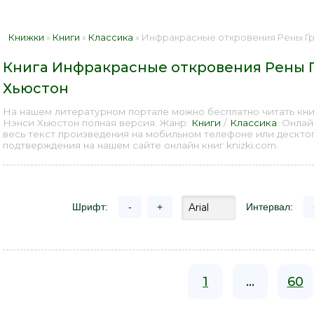
Книжки
»
Книги
»
Классика
» Инфракрасные откровения Рены Гринб
Книга Инфракрасные откровения Рены Г
Хьюстон
На нашем литературном портале можно бесплатно читать кни
Нэнси Хьюстон полная версия. Жанр:
Книги
/
Классика
. Онла
весь текст произведения на мобильном телефоне или дескто
подтверждения на нашем сайте онлайн книг knizki.com.
Шрифт:
-
+
Интервал:
1
...
60