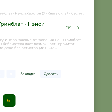
лат - Нэнси Хьюстон 📕 - Книга онлайн бесплатно
ринблат - Нэнси
119
0
гу Инфракрасные откровения Рены Гринблат -
йн библиотека дает возможность прочитать
пе даже без регистрации и СМС
-
+
Закладка:
Сделать
61