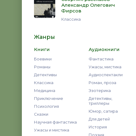
Александр Олегович
Фирсов
Классика
Жанры
Книги
Аудиокниги
Боевики
Фантастика
Романы
Ужасы, мистика
Детективы
Аудиоспектакли
Классика
Роман, проза
Медицина
Эзотерика
Приключение
Детективы,
триллеры
Психология
Юмор, сатира
Сказки
Для детей
Научная фантастика
История
Ужасы и мистика
Поэзия