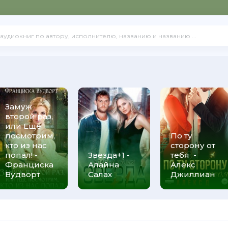
Замуж
второй раз,
или Ещё
посмотрим,
По ту
кто из нас
сторону от
попал! -
Звезда+1 -
тебя -
Франциска
Алайна
Алекс
Вудворт
Салах
Джиллиан