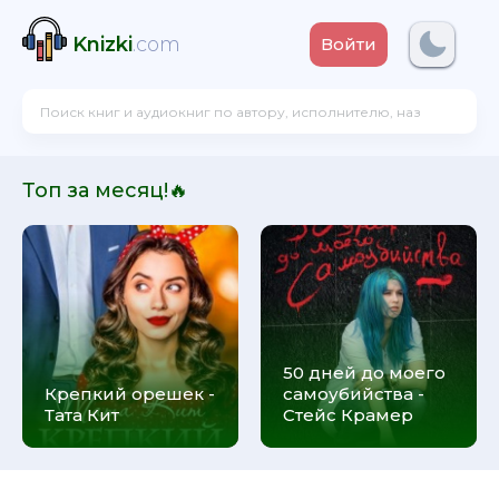
Knizki
.com
Войти
Топ за месяц!🔥
50 дней до моего
Крепкий орешек -
самоубийства -
Тата Кит
Стейс Крамер